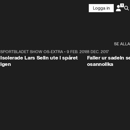
Logga in
SE ALLA
4
SPORTBLADET SHOW OS-EXTRA
•
9 FEB. 2018
1:25
8 DEC. 2017
Isolerade Lars Selin ute i spåret
Faller ur sadeln 
igen
osannolika