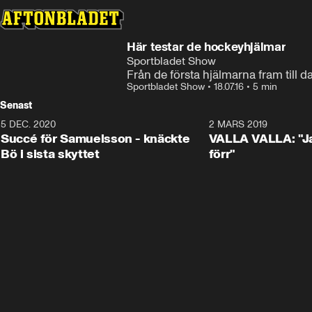
Här testar de hockeyhjälmar
Sportbladet Show
Från de första hjälmarna fram till 
Sportbladet Show
•
18.07.16
•
5 min
Senast
5 DEC. 2020
1:01
2 MARS 2019
Succé för Samuelsson - knäckte
VALLA VALLA: "Jag
Bö i sista skyttet
förr"