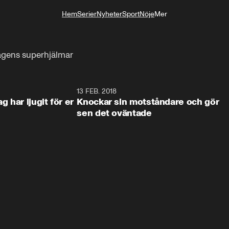
Hem
Serier
Nyheter
Sport
Nöje
Mer
Livsstil
dagens superhjälmar
4:21
13 FEB. 2018
0:5
 har ljugit för er
Knockar sin motståndare och gör
sen det oväntade