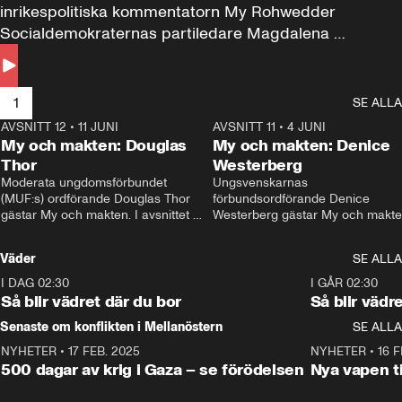
inrikespolitiska kommentatorn My Rohwedder 
Socialdemokraternas partiledare Magdalena 
Andersson till svars.
1
SE ALLA
AVSNITT 12
•
11 JUNI
26:27
AVSNITT 11
•
4 JUNI
2
My och makten: Douglas
My och makten: Denice
Thor
Westerberg
Moderata ungdomsförbundet 
Ungsvenskarnas 
(MUF:s) ordförande Douglas Thor 
förbundsordförande Denice 
gästar My och makten. I avsnittet 
Westerberg gästar My och makten.
diskuteras tonårsutvisningarna och 
avsnittet diskuteras migrationsfrå
hur Moderaterna ska locka väljare till 
och hur SD ska locka kvinnliga 
Väder
SE ALLA
valet i höst. 
väljare. 
I DAG 02:30
1:06
I GÅR 02:30
Så blir vädret där du bor
Så blir vädr
Senaste om konflikten i Mellanöstern
SE ALLA
NYHETER
•
17 FEB. 2025
0:45
NYHETER
•
16 F
500 dagar av krig i Gaza – se förödelsen
Nya vapen ti