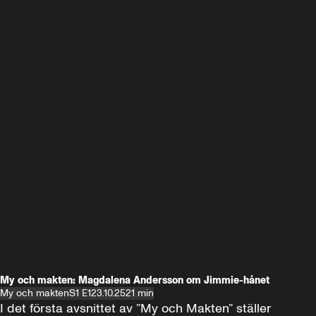
My och makten: Magdalena Andersson om Jimmie-hånet
My och makten
S1 E1
23.10.25
21 min
I det första avsnittet av ”My och Makten” ställer 