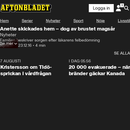
Logga in
Hem
Serier
Nyheter
Sport
Nöje
Livsstil
Anette skickades hem – dog av brustet magsår
Nyheter
Familjen beskriver sorgen efter läkarens felbedömning
Se mer
Nyheter
•
23.12.16
•
4 min
SE ALLA
7 AUGUSTI
0:42
I DAG 05:56
Kristersson om Tidö-
20 000 evakuerade – nä
sprickan i vårdfrågan
bränder gäckar Kanada