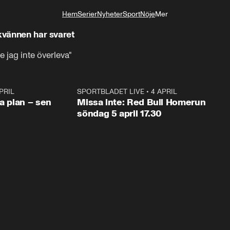
Hem
Serier
Nyheter
Sport
Nöje
Mer
Livsstil
jkvännen har svaret
 jag inte överleva"
PRIL
1:03
SPORTBLADET LIVE
•
4 APRIL
1:0
va plan – sen
Missa inte: Red Bull Homerun
söndag 5 april 17.30