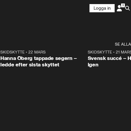
Logga in
SE ALLA
9
SKIDSKYTTE
•
22 MARS
0:55
SKIDSKYTTE
•
21 MAR
Hanna Öberg tappade segern –
Svensk succé – 
ledde efter sista skyttet
igen