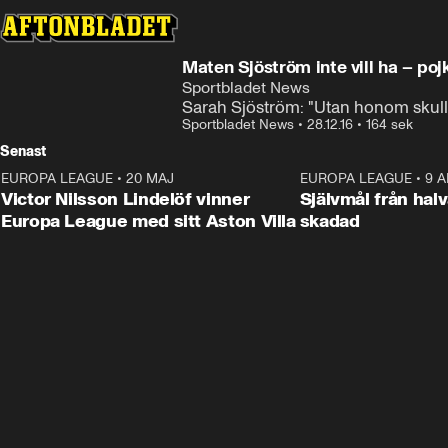
Maten Sjöström inte vill ha – po
Sportbladet News
Sarah Sjöström: "Utan honom skulle
Sportbladet News
•
28.12.16
•
164 sek
Senast
EUROPA LEAGUE
•
20 MAJ
1:32
EUROPA LEAGUE
•
9 A
Victor Nilsson Lindelöf vinner
Självmål från hal
Europa League med sitt Aston Villa
skadad