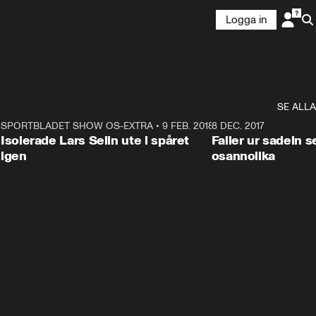
Logga in
SE ALLA
4
SPORTBLADET SHOW OS-EXTRA
•
9 FEB. 2018
1:25
8 DEC. 2017
Isolerade Lars Selin ute i spåret
Faller ur sadeln 
igen
osannolika