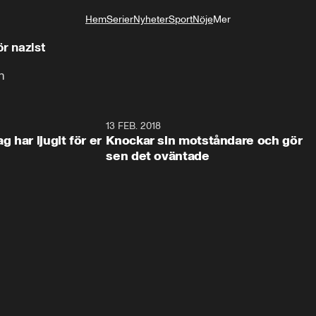
Hem
Serier
Nyheter
Sport
Nöje
Mer
Livsstil
r nazist
n
4:21
13 FEB. 2018
0:5
 har ljugit för er
Knockar sin motståndare och gör
sen det oväntade