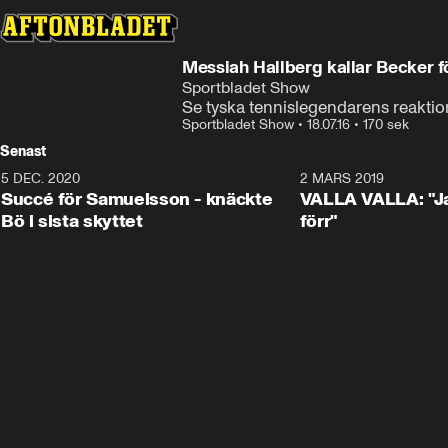
Messiah Hallberg kallar Becker fö
Sportbladet Show
Se tyska tennislegendarens reaktio
Sportbladet Show
•
18.07.16
•
170 sek
Senast
5 DEC. 2020
1:01
2 MARS 2019
Succé för Samuelsson - knäckte
VALLA VALLA: "Jag
Bö i sista skyttet
förr"