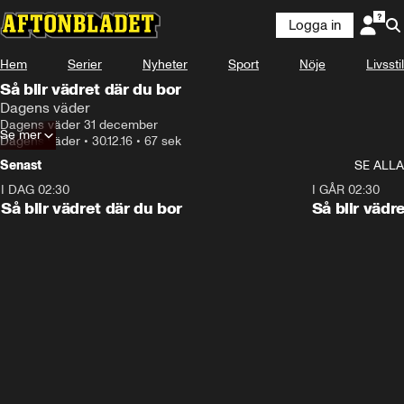
Logga in
Hem
Serier
Nyheter
Sport
Nöje
Livsstil
Så blir vädret där du bor
Dagens väder
Dagens väder 31 december
Se mer
Dagens väder
•
30.12.16
•
67 sek
Senast
SE ALLA
I DAG 02:30
1:06
I GÅR 02:30
Så blir vädret där du bor
Så blir vädr