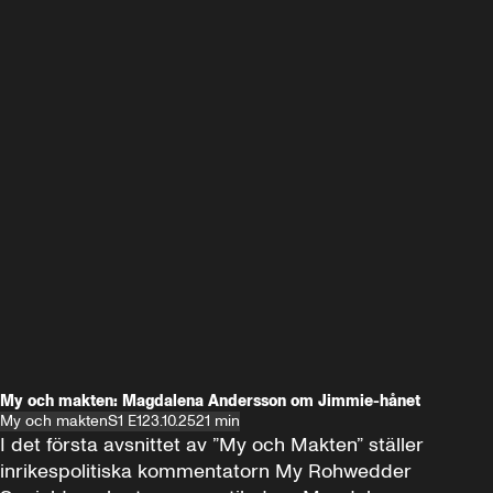
My och makten: Magdalena Andersson om Jimmie-hånet
My och makten
S1 E1
23.10.25
21 min
I det första avsnittet av ”My och Makten” ställer 
inrikespolitiska kommentatorn My Rohwedder 