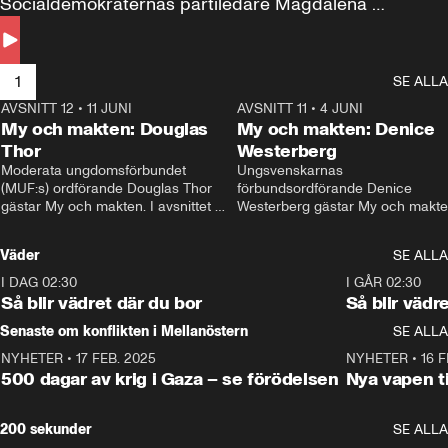
Socialdemokraternas partiledare Magdalena 
Andersson till svars.
1
SE ALLA
AVSNITT 12
•
11 JUNI
26:27
AVSNITT 11
•
4 JUNI
2
My och makten: Douglas
My och makten: Denice
Thor
Westerberg
Moderata ungdomsförbundet 
Ungsvenskarnas 
(MUF:s) ordförande Douglas Thor 
förbundsordförande Denice 
gästar My och makten. I avsnittet 
Westerberg gästar My och makten.
diskuteras tonårsutvisningarna och 
avsnittet diskuteras migrationsfrå
hur Moderaterna ska locka väljare till 
och hur SD ska locka kvinnliga 
Väder
SE ALLA
valet i höst. 
väljare. 
I DAG 02:30
1:06
I GÅR 02:30
Så blir vädret där du bor
Så blir vädr
Senaste om konflikten i Mellanöstern
SE ALLA
NYHETER
•
17 FEB. 2025
0:45
NYHETER
•
16 F
500 dagar av krig i Gaza – se förödelsen
Nya vapen ti
200 sekunder
SE ALLA