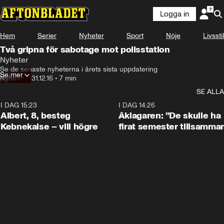
Logga in
Hem
Serier
Nyheter
Sport
Nöje
Livsstil
Två gripna för sabotage mot polisstation
Nyheter
Se de senaste nyheterna i årets sista uppdatering
Se mer
Nyheter
•
31.12.16
•
7 min
SE ALLA
I DAG 15:23
0:54
I DAG 14:26
Albert, 8, besteg
Åklagaren: ”De skulle ha
Kebnekaise – vill högre
firat semester tillsamma