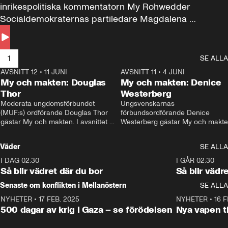
inrikespolitiska kommentatorn My Rohwedder 
Socialdemokraternas partiledare Magdalena 
Andersson till svars.
1
SE ALLA
AVSNITT 12
•
11 JUNI
26:27
AVSNITT 11
•
4 JUNI
2
My och makten: Douglas
My och makten: Denice
Thor
Westerberg
Moderata ungdomsförbundet 
Ungsvenskarnas 
(MUF:s) ordförande Douglas Thor 
förbundsordförande Denice 
gästar My och makten. I avsnittet 
Westerberg gästar My och makten.
diskuteras tonårsutvisningarna och 
avsnittet diskuteras migrationsfrå
hur Moderaterna ska locka väljare till 
och hur SD ska locka kvinnliga 
Väder
SE ALLA
valet i höst. 
väljare. 
I DAG 02:30
1:06
I GÅR 02:30
Så blir vädret där du bor
Så blir vädr
Senaste om konflikten i Mellanöstern
SE ALLA
NYHETER
•
17 FEB. 2025
0:45
NYHETER
•
16 F
500 dagar av krig i Gaza – se förödelsen
Nya vapen ti