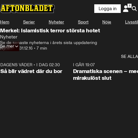
Logga in
Hem
Serier
Nyheter
Sport
Nöje
Livsstil
Merkel: Islamistisk terror största hotet
Nyheter
Se de senaste nyheterna i årets sista uppdatering
Se mer
Nyheter
•
31.12.16
•
7 min
SE ALLA
DAGENS VÄDER
•
I DAG 02:30
1:06
I GÅR 19:07
Så blir vädret där du bor
Dramatiska scenen – me
mirakulöst slut