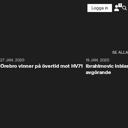
Logga in
SE ALLA
27 JAN. 2020
19 JAN. 2020
Örebro vinner på övertid mot HV71
Ibrahimovic inbla
avgörande