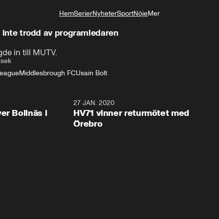
Hem
Serier
Nyheter
Sport
Nöje
Mer
Livsstil
ir inte trodd av programledaren
de in till MUTV.
 sek
League
Middlesbrough FC
Usain Bolt
2:28
27 JAN. 2020
er Bollnäs i
HV71 vinner returmötet med
Örebro