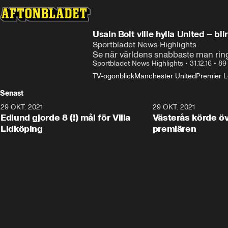
Usain Bolt ville hylla United – bl
Sportbladet News Highlights
Se när världens snabbaste man ring
Sportbladet News Highlights
•
31.12.16
•
89
TV-ögonblick
Manchester United
Premier 
Senast
29 OKT. 2021
4:11
29 OKT. 2021
Edlund gjorde 8 (!) mål för Villa
Västerås körde öv
Lidköping
premiären