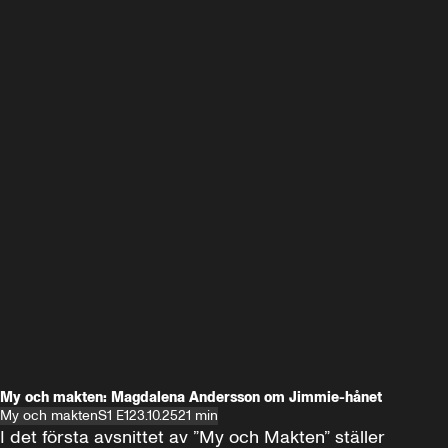
My och makten: Magdalena Andersson om Jimmie-hånet
My och makten
S1 E1
23.10.25
21 min
I det första avsnittet av ”My och Makten” ställer 