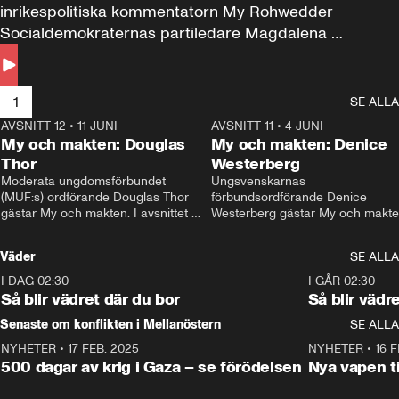
inrikespolitiska kommentatorn My Rohwedder 
Socialdemokraternas partiledare Magdalena 
Andersson till svars.
1
SE ALLA
AVSNITT 12
•
11 JUNI
26:27
AVSNITT 11
•
4 JUNI
2
My och makten: Douglas
My och makten: Denice
Thor
Westerberg
Moderata ungdomsförbundet 
Ungsvenskarnas 
(MUF:s) ordförande Douglas Thor 
förbundsordförande Denice 
gästar My och makten. I avsnittet 
Westerberg gästar My och makten.
diskuteras tonårsutvisningarna och 
avsnittet diskuteras migrationsfrå
hur Moderaterna ska locka väljare till 
och hur SD ska locka kvinnliga 
Väder
SE ALLA
valet i höst. 
väljare. 
I DAG 02:30
1:06
I GÅR 02:30
Så blir vädret där du bor
Så blir vädr
Senaste om konflikten i Mellanöstern
SE ALLA
NYHETER
•
17 FEB. 2025
0:45
NYHETER
•
16 F
500 dagar av krig i Gaza – se förödelsen
Nya vapen ti