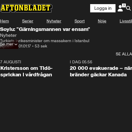
Logga in
Hem
Serier
Nyheter
Sport
Nöje
Livsstil
Soylu: "Gärningsmannen var ensam"
Nyheter
Turkiets inrikesminister om massakern i Istanbul
Se mer
Nyheter
•
01.01.17
•
53 sek
SE ALLA
7 AUGUSTI
0:42
I DAG 05:56
Kristersson om Tidö-
20 000 evakuerade – nä
sprickan i vårdfrågan
bränder gäckar Kanada