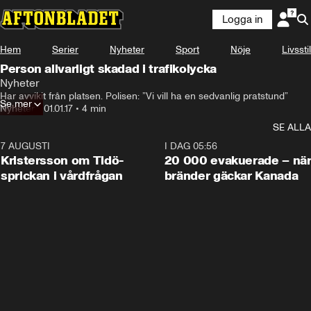
Logga in
Hem
Serier
Nyheter
Sport
Nöje
Livsstil
Person allvarligt skadad i trafikolycka
Nyheter
Har avvikit från platsen. Polisen: ”Vi vill ha en sedvanlig pratstund”
Se mer
Nyheter
•
01.01.17
•
4 min
SE ALLA
7 AUGUSTI
0:42
I DAG 05:56
Kristersson om Tidö-
20 000 evakuerade – nä
sprickan i vårdfrågan
bränder gäckar Kanada