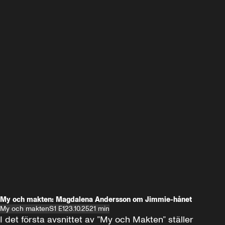
My och makten: Magdalena Andersson om Jimmie-hånet
My och makten
S1 E1
23.10.25
21 min
I det första avsnittet av ”My och Makten” ställer 