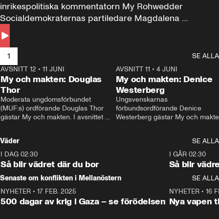
inrikespolitiska kommentatorn My Rohwedder 
Socialdemokraternas partiledare Magdalena 
Andersson till svars.
1
SE ALLA
AVSNITT 12
•
11 JUNI
26:27
AVSNITT 11
•
4 JUNI
2
My och makten: Douglas
My och makten: Denice
Thor
Westerberg
Moderata ungdomsförbundet 
Ungsvenskarnas 
(MUF:s) ordförande Douglas Thor 
förbundsordförande Denice 
gästar My och makten. I avsnittet 
Westerberg gästar My och makten.
diskuteras tonårsutvisningarna och 
avsnittet diskuteras migrationsfrå
hur Moderaterna ska locka väljare till 
och hur SD ska locka kvinnliga 
Väder
SE ALLA
valet i höst. 
väljare. 
I DAG 02:30
1:06
I GÅR 02:30
Så blir vädret där du bor
Så blir vädr
Senaste om konflikten i Mellanöstern
SE ALLA
NYHETER
•
17 FEB. 2025
0:45
NYHETER
•
16 F
500 dagar av krig i Gaza – se förödelsen
Nya vapen ti