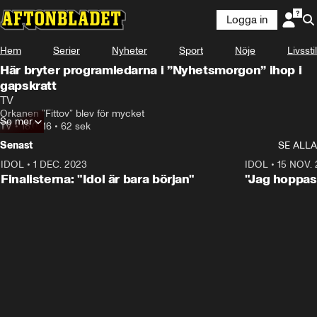
Logga in
Hem
Serier
Nyheter
Sport
Nöje
Livsstil
Här bryter programledarna i ”Nyhetsmorgon” ihop i
gapskratt
TV
Orkanen ”Fittov” blev för mycket
Se mer
TV
•
18.07.16
•
62 sek
Senast
SE ALLA
IDOL
•
1 DEC. 2023
0:56
IDOL
•
15 NOV.
Finalisterna: "Idol är bara början"
"Jag hoppas 