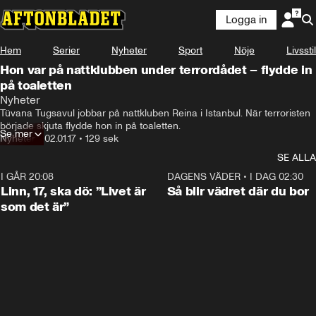
Logga in
Hem
Serier
Nyheter
Sport
Nöje
Livsstil
Hon var på nattklubben under terrordådet – flydde in
på toaletten
Nyheter
Tüvana Tugsavul jobbar på nattkluben Reina i Istanbul. När terroristen 
började skjuta flydde hon in på toaletten.
Se mer
Nyheter
•
02.01.17
•
129 sek
SE ALLA
I GÅR 20:08
4:38
DAGENS VÄDER
•
I DAG 02:30
Linn, 17, ska dö: ”Livet är
Så blir vädret där du bor
som det är”