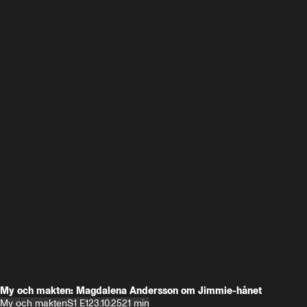
My och makten: Magdalena Andersson om Jimmie-hånet
My och makten
S1 E1
23.10.25
21 min