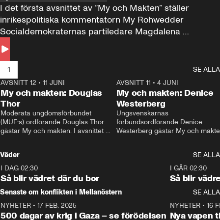
I det första avsnittet av ”My och Makten” ställer 
inrikespolitiska kommentatorn My Rohwedder 
Socialdemokraternas partiledare Magdalena 
Andersson till svars.
1
SE ALLA
AVSNITT 12
•
11 JUNI
26:27
AVSNITT 11
•
4 JUNI
2
My och makten: Douglas
My och makten: Denice
Thor
Westerberg
Moderata ungdomsförbundet 
Ungsvenskarnas 
(MUF:s) ordförande Douglas Thor 
förbundsordförande Denice 
gästar My och makten. I avsnittet 
Westerberg gästar My och makten.
diskuteras tonårsutvisningarna och 
avsnittet diskuteras migrationsfrå
hur Moderaterna ska locka väljare till 
och hur SD ska locka kvinnliga 
Väder
SE ALLA
valet i höst. 
väljare. 
I DAG 02:30
1:06
I GÅR 02:30
Så blir vädret där du bor
Så blir vädr
Senaste om konflikten i Mellanöstern
SE ALLA
NYHETER
•
17 FEB. 2025
0:45
NYHETER
•
16 F
500 dagar av krig i Gaza – se förödelsen
Nya vapen ti