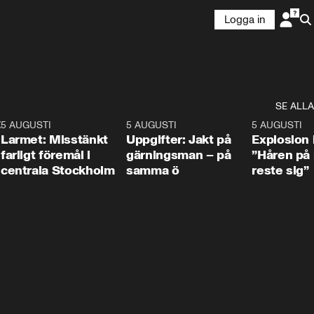
Logga in
SE ALLA
:30
6
5 AUGUSTI
0:35
5 AUGUSTI
0:33
5 AUGUSTI
Larmet: Misstänkt
Uppgifter: Jakt på
Explosion 
farligt föremål i
gärningsman – på
”Håren på
centrala Stockholm
samma ö
reste sig”