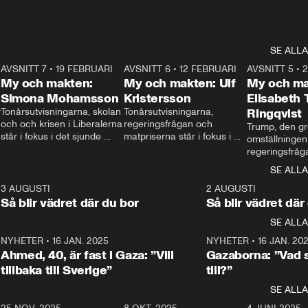
SE ALLA
7
AVSNITT 7
•
19 FEBRUARI
24:30
AVSNITT 6
•
12 FEBRUARI
27:30
AVSNITT 5
•
My och makten:
My och makten: Ulf
My och ma
Simona Mohamsson
Kristersson
Elisabeth
 
Tonårsutvisningarna, skolan 
Tonårsutvisningarna, 
Ringqvist
och och krisen i Liberalerna 
regeringsfrågan och 
Trump, den gr
står i fokus i det sjunde 
matpriserna står i fokus i 
omställningen
avsnittet av ”My och 
det sjätte avsnittet av ”My 
regeringsfråga
makten”. Se när 
och makten”. Se när 
centrum i det 
SE ALLA
Aftonbladets inrikespolitiska 
Aftonbladets inrikespolitiska 
avsnittet av ”
kommentator My 
kommentator My 
6
3 AUGUSTI
1:06
2 AUGUSTI
Makten”. Se nä
Rohwedder ställer 
Rohwedder ställer 
Så blir vädret där du bor
Så blir vädret där
Aftonbladets in
utbildnings- och 
statsminister Ulf Kristersson 
kommentator 
SE ALLA
integrationsminister Simona 
till svars.
Rohwedder stäl
Mohamsson till svars.
Centerpartiets
2
NYHETER
•
16 JAN. 2025
1:01
NYHETER
•
16 JAN. 20
Thand Ring till
Ahmed, 40, är fast i Gaza: ”Vill
Gazaborna: ”Vad s
tillbaka till Sverige”
till?”
SE ALLA