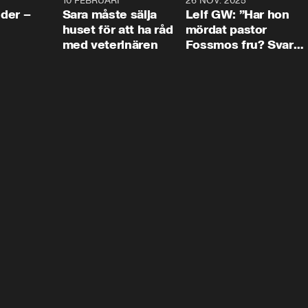
4:24
10 FEBRUARI
4:13
26 NOV. 2025
8:1
der –
Sara måste sälja
Leif GW: ”Har hon
huset för att ha råd
mördat pastor
med veterinären
Fossmos fru? Svar
nej.”