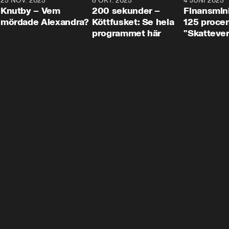
3
25 NOV. 2025
31:05
8 OKT. 2025
4:29
4 JUNI 2025
Knutby – Vem
200 sekunder –
Finansmin
mördade Alexandra?
Köttfusket: Se hela
125 procent
programmet här
"Skattever
viktig uppg