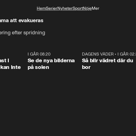
Hem
Serier
Nyheter
Sport
Nöje
Mer
Livsstil
mma att evakueras
ring efter spridning
1:26
I GÅR 08:20
0:31
DAGENS VÄDER
•
I GÅR 02
1:0
st i
Se de nya bilderna
Så blir vädret där du
kan inte
på solen
bor