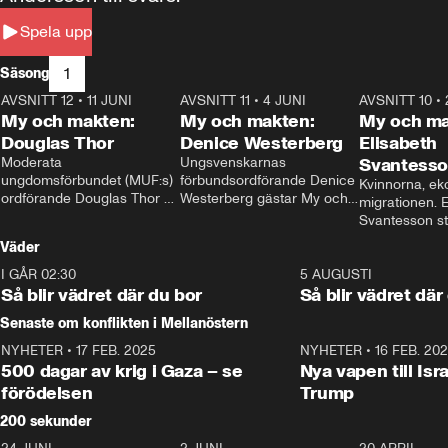
Spela upp
1
Säsong
AVSNITT 12
•
11 JUNI
26:27
AVSNITT 11
•
4 JUNI
23:40
AVSNITT 10
•
My och makten:
My och makten:
My och ma
Douglas Thor
Denice Westerberg
Elisabeth
Moderata 
Ungsvenskarnas 
Svantess
ungdomsförbundet (MUF:s) 
förbundsordförande Denice 
Kvinnorna, ek
ordförande Douglas Thor 
Westerberg gästar My och 
migrationen. E
gästar My och makten. I 
makten. I avsnittet 
Svantesson stäl
avsnittet diskuteras 
diskuteras migrationsfrågan 
när finansmini
Väder
tonårsutvisningarna och hur 
och hur SD ska locka 
Moderaterna ska locka 
kvinnliga väljare. 
I GÅR 02:30
1:06
5 AUGUSTI
väljare till valet i höst. 
Så blir vädret där du bor
Så blir vädret där
Senaste om konflikten i Mellanöstern
NYHETER
•
17 FEB. 2025
0:45
NYHETER
•
16 FEB. 20
500 dagar av krig i Gaza – se
Nya vapen till Isr
förödelsen
Trump
200 sekunder