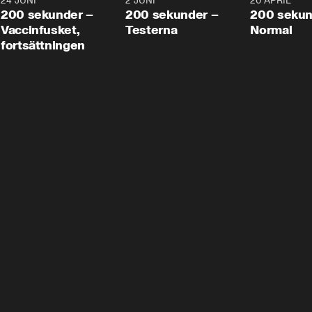
24 JUNI
5:00
2 JUNI
4:23
20 APRIL
200 sekunder –
200 sekunder –
200 sekun
Vaccinfusket,
Testerna
Normal
fortsättningen