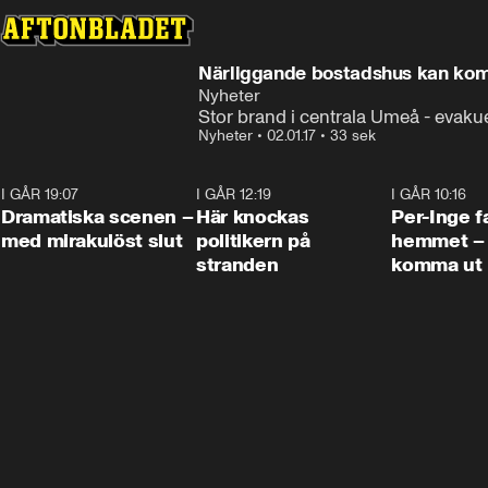
Närliggande bostadshus kan ko
Nyheter
Stor brand i centrala Umeå - evakue
Nyheter
•
02.01.17
•
33 sek
I GÅR 19:07
0:42
I GÅR 12:19
0:45
I GÅR 10:16
Dramatiska scenen –
Här knockas
Per-Inge fa
med mirakulöst slut
politikern på
hemmet – 
stranden
komma ut