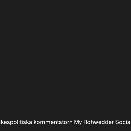
r inrikespolitiska kommentatorn My Rohwedder Soci