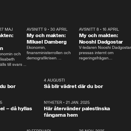
27 MAJ
3:51
AVSNITT 9
•
30 APRIL
24:00
AVSNITT 8
•
16 APRIL
25:1
kten:
My och makten:
My och makten:
Mikael Damberg
Nooshi Dadgostar
on
Ekonomin, 
V-ledaren Nooshi Dadgostar
finansministerrollen och 
pressas internt om 
onomin och 
demografikrisen. 
regeringsfrågan.

lisabeth 
Oppositionen ställs till svars 
I Aftonbladets 
ls till svars 
när Socialdemokraternas 
partiledarutfrågning ”My 
stern gästar 
Mikael Damberg gästar My 
och Makten” sätter hon ner 
My och Makten. 
och Makten. 
foten mot kritikerna:

1:06
4 AUGUSTI
1:0
– Vi ställer upp i val. Ska vi 
 du bor
Så blir vädret där du bor
vara med så sitter vi förstås 
25
1:22
NYHETER
•
21 JAN. 2025
0:5
ael – då hyllas
Här återvänder palestinska
fångarna hem