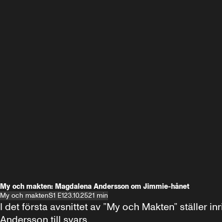
My och makten: Magdalena Andersson om Jimmie-hånet
My och makten
S1 E1
23.10.25
21 min
I det första avsnittet av ”My och Makten” ställe
Andersson till svars.