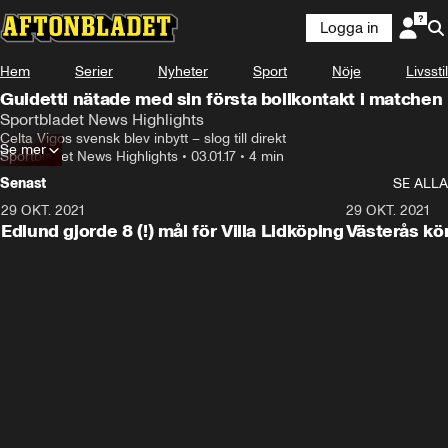
Logga in
Hem
Serier
Nyheter
Sport
Nöje
Livsstil
Guidetti nätade med sin första bollkontakt i matchen
Sportbladet News Highlights
Celta Vigos svensk blev inbytt – slog till direkt
Se mer
Sportbladet News Highlights
•
03.01.17
•
4 min
Senast
SE ALLA
29 OKT. 2021
4:11
29 OKT. 2021
Edlund gjorde 8 (!) mål för Villa Lidköping
Västerås kö