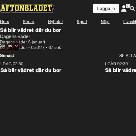
Logga in
Hem
Serier
Nyheter
Sport
Nöje
Livsstil
Så blir vädret där du bor
Dagens väder
Dagens väder 6 januari
Se mer
Dagens väder
•
05.01.17
•
67 sek
Senast
SE ALLA
I DAG 02:30
1:06
I GÅR 02:30
Så blir vädret där du bor
Så blir vädr