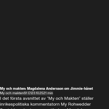
My och makten: Magdalena Andersson om Jimmie-hånet
My och makten
S1 E1
23.10.25
21 min
I det första avsnittet av ”My och Makten” ställer 
inrikespolitiska kommentatorn My Rohwedder 