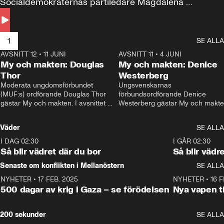
Socialdemokraternas partiledare Magdalena 
Andersson till svars.
1
SE ALLA
AVSNITT 12
•
11 JUNI
26:27
AVSNITT 11
•
4 JUNI
2
My och makten: Douglas
My och makten: Denice
Thor
Westerberg
Moderata ungdomsförbundet 
Ungsvenskarnas 
(MUF:s) ordförande Douglas Thor 
förbundsordförande Denice 
gästar My och makten. I avsnittet 
Westerberg gästar My och makten.
diskuteras tonårsutvisningarna och 
avsnittet diskuteras migrationsfrå
hur Moderaterna ska locka väljare till 
och hur SD ska locka kvinnliga 
Väder
SE ALLA
valet i höst. 
väljare. 
I DAG 02:30
1:06
I GÅR 02:30
Så blir vädret där du bor
Så blir vädr
Senaste om konflikten i Mellanöstern
SE ALLA
NYHETER
•
17 FEB. 2025
0:45
NYHETER
•
16 F
500 dagar av krig i Gaza – se förödelsen
Nya vapen ti
200 sekunder
SE ALLA