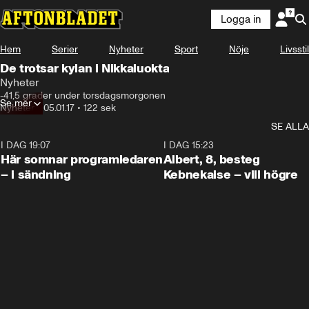
Logga in
Hem
Serier
Nyheter
Sport
Nöje
Livsstil
De trotsar kylan i Nikkaluokta
Nyheter
-41,5 grader under torsdagsmorgonen
Se mer
Nyheter
•
05.01.17
•
122 sek
SE ALLA
I DAG 19:07
0:45
I DAG 15:23
Här somnar programledaren
Albert, 8, besteg
– i sändning
Kebnekaise – vill högre