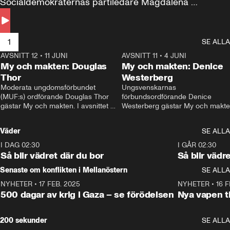
Socialdemokraternas partiledare Magdalena 
Andersson till svars.
1
SE ALLA
AVSNITT 12
•
11 JUNI
26:27
AVSNITT 11
•
4 JUNI
2
My och makten: Douglas
My och makten: Denice
Thor
Westerberg
Moderata ungdomsförbundet 
Ungsvenskarnas 
(MUF:s) ordförande Douglas Thor 
förbundsordförande Denice 
gästar My och makten. I avsnittet 
Westerberg gästar My och makten.
diskuteras tonårsutvisningarna och 
avsnittet diskuteras migrationsfrå
hur Moderaterna ska locka väljare till 
och hur SD ska locka kvinnliga 
Väder
SE ALLA
valet i höst. 
väljare. 
I DAG 02:30
1:06
I GÅR 02:30
Så blir vädret där du bor
Så blir vädr
Senaste om konflikten i Mellanöstern
SE ALLA
NYHETER
•
17 FEB. 2025
0:45
NYHETER
•
16 F
500 dagar av krig i Gaza – se förödelsen
Nya vapen ti
200 sekunder
SE ALLA