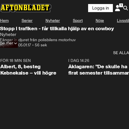
Logga in
Hem
Serier
Nyheter
Sport
Nöje
Livsstil
Stopp i trafiken - får tillkalla hjälp av en cowboy
Nyheter
Fångar in djuret från polisbilens motorhuv
Se mer
Nyheter
•
05.01.17
•
56 sek
SE ALLA
FÖR 18 MIN SEN
0:54
I DAG 14:26
Albert, 8, besteg
Åklagaren: ”De skulle ha
Kebnekaise – vill högre
firat semester tillsamma