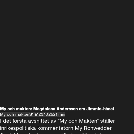
My och makten: Magdalena Andersson om Jimmie-hånet
My och makten
S1 E1
23.10.25
21 min
I det första avsnittet av ”My och Makten” ställer 
inrikespolitiska kommentatorn My Rohwedder 