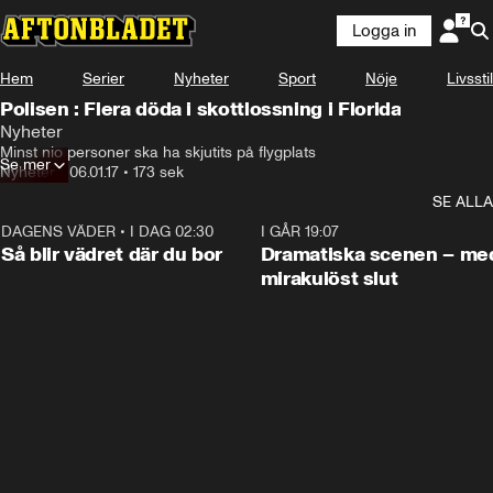
Logga in
Hem
Serier
Nyheter
Sport
Nöje
Livsstil
Polisen : Flera döda i skottlossning i Florida
Nyheter
Minst nio personer ska ha skjutits på flygplats
Se mer
Nyheter
•
06.01.17
•
173 sek
SE ALLA
DAGENS VÄDER
•
I DAG 02:30
1:06
I GÅR 19:07
Så blir vädret där du bor
Dramatiska scenen – me
mirakulöst slut