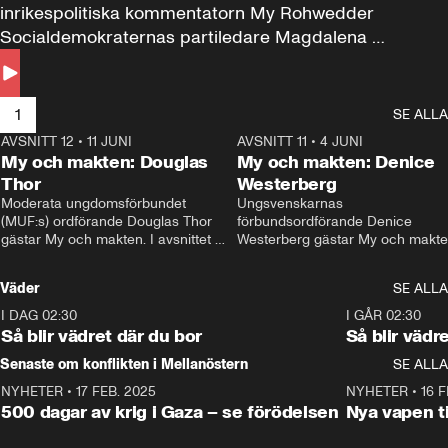
inrikespolitiska kommentatorn My Rohwedder 
Socialdemokraternas partiledare Magdalena 
Andersson till svars.
1
SE ALLA
AVSNITT 12
•
11 JUNI
26:27
AVSNITT 11
•
4 JUNI
2
My och makten: Douglas
My och makten: Denice
Thor
Westerberg
Moderata ungdomsförbundet 
Ungsvenskarnas 
(MUF:s) ordförande Douglas Thor 
förbundsordförande Denice 
gästar My och makten. I avsnittet 
Westerberg gästar My och makten.
diskuteras tonårsutvisningarna och 
avsnittet diskuteras migrationsfrå
hur Moderaterna ska locka väljare till 
och hur SD ska locka kvinnliga 
Väder
SE ALLA
valet i höst. 
väljare. 
I DAG 02:30
1:06
I GÅR 02:30
Så blir vädret där du bor
Så blir vädr
Senaste om konflikten i Mellanöstern
SE ALLA
NYHETER
•
17 FEB. 2025
0:45
NYHETER
•
16 F
500 dagar av krig i Gaza – se förödelsen
Nya vapen ti