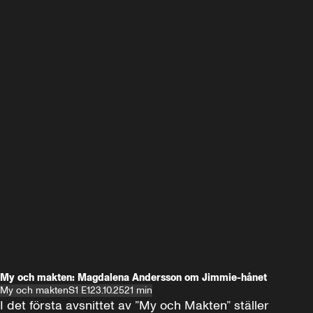
My och makten: Magdalena Andersson om Jimmie-hånet
My och makten
S1 E1
23.10.25
21 min
I det första avsnittet av ”My och Makten” ställer 