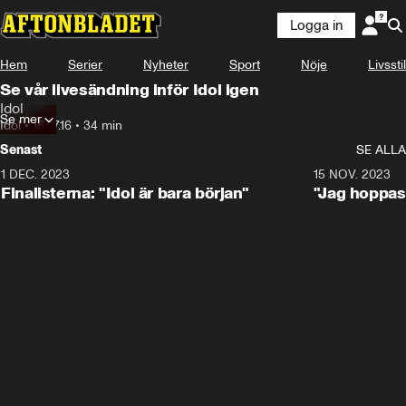
Logga in
Hem
Serier
Nyheter
Sport
Nöje
Livsstil
Se vår livesändning inför Idol igen
Idol
Se mer
Idol
•
18.07.16
•
34 min
Senast
SE ALLA
1 DEC. 2023
0:56
15 NOV. 2023
Finalisterna: "Idol är bara början"
"Jag hoppas 