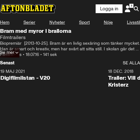
Logga in
Hem
Serier
Nyheter
Sport
Nöje
Livsstil
Bram med myror i brallorna
Filmtrailers
Biopremiär  [2013-10-25]. Bram är en livlig sexåring som tänker mycket. 
Han är smart och kreativ, men har svårt att sitta still. I skolan går det 
Se mer
inte så bra, då Brams nya lärare mest är intresserad av att få honom 
Filmtrailers
•
18.07.16
•
141 sek
att lugna ner sig. Brams föräldrar frågar sig hur mycket deras son kan 
Senast
SE ALLA
anpassa sig utan att bli väldigt olycklig.
19 MAJ 2021
2:00
18 DEC. 2018
Digifilmlistan - V20
Trailer: Vil
Kristerz