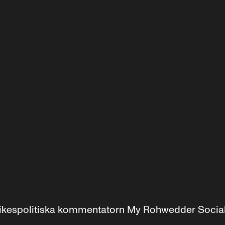
r inrikespolitiska kommentatorn My Rohwedder Soci