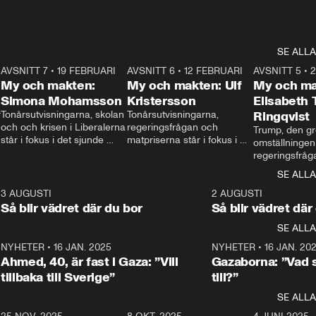
SE ALLA
7
AVSNITT 7
•
19 FEBRUARI
24:30
AVSNITT 6
•
12 FEBRUARI
27:30
AVSNITT 5
•
My och makten:
My och makten: Ulf
My och ma
Simona Mohamsson
Kristersson
Elisabeth
 
Tonårsutvisningarna, skolan 
Tonårsutvisningarna, 
Ringqvist
och och krisen i Liberalerna 
regeringsfrågan och 
Trump, den gr
står i fokus i det sjunde 
matpriserna står i fokus i 
omställningen
avsnittet av ”My och 
det sjätte avsnittet av ”My 
regeringsfråga
makten”. Se när 
och makten”. Se när 
centrum i det 
SE ALLA
Aftonbladets inrikespolitiska 
Aftonbladets inrikespolitiska 
avsnittet av ”
kommentator My 
kommentator My 
6
3 AUGUSTI
1:06
2 AUGUSTI
Makten”. Se nä
Rohwedder ställer 
Rohwedder ställer 
Så blir vädret där du bor
Så blir vädret där
Aftonbladets in
utbildnings- och 
statsminister Ulf Kristersson 
kommentator 
SE ALLA
integrationsminister Simona 
till svars.
Rohwedder stäl
Mohamsson till svars.
Centerpartiets
2
NYHETER
•
16 JAN. 2025
1:01
NYHETER
•
16 JAN. 20
Thand Ring till
Ahmed, 40, är fast i Gaza: ”Vill
Gazaborna: ”Vad s
tillbaka till Sverige”
till?”
SE ALLA