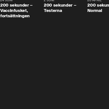
24 JUNI
5:00
2 JUNI
4:23
20 APRIL
200 sekunder –
200 sekunder –
200 sekun
Vaccinfusket,
Testerna
Normal
fortsättningen