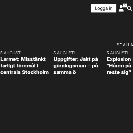
Logga in
SE ALLA
:30
6
5 AUGUSTI
0:35
5 AUGUSTI
0:33
5 AUGUSTI
Larmet: Misstänkt
Uppgifter: Jakt på
Explosion 
farligt föremål i
gärningsman – på
”Håren på
centrala Stockholm
samma ö
reste sig”