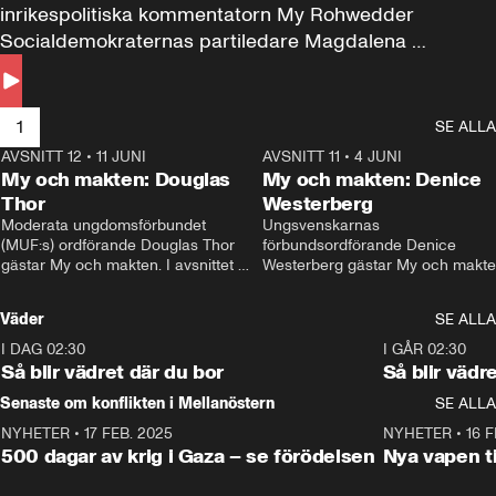
inrikespolitiska kommentatorn My Rohwedder 
Socialdemokraternas partiledare Magdalena 
Andersson till svars.
1
SE ALLA
AVSNITT 12
•
11 JUNI
26:27
AVSNITT 11
•
4 JUNI
2
My och makten: Douglas
My och makten: Denice
Thor
Westerberg
Moderata ungdomsförbundet 
Ungsvenskarnas 
(MUF:s) ordförande Douglas Thor 
förbundsordförande Denice 
gästar My och makten. I avsnittet 
Westerberg gästar My och makten.
diskuteras tonårsutvisningarna och 
avsnittet diskuteras migrationsfrå
hur Moderaterna ska locka väljare till 
och hur SD ska locka kvinnliga 
Väder
SE ALLA
valet i höst. 
väljare. 
I DAG 02:30
1:06
I GÅR 02:30
Så blir vädret där du bor
Så blir vädr
Senaste om konflikten i Mellanöstern
SE ALLA
NYHETER
•
17 FEB. 2025
0:45
NYHETER
•
16 F
500 dagar av krig i Gaza – se förödelsen
Nya vapen ti