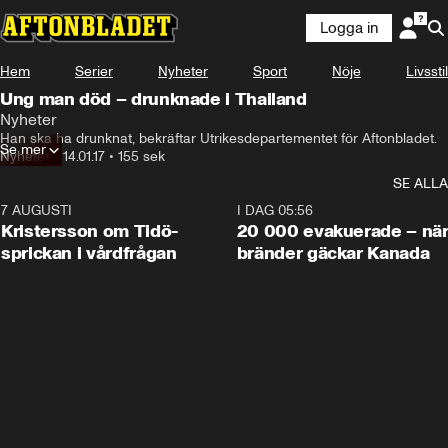
Logga in
Hem
Serier
Nyheter
Sport
Nöje
Livsstil
Ung man död – drunknade i Thailand
Nyheter
Han ska ha drunknat, bekräftar Utrikesdepartementet för Aftonbladet.
Se mer
Nyheter
•
14.01.17
•
155 sek
SE ALLA
7 AUGUSTI
0:42
I DAG 05:56
Kristersson om Tidö-
20 000 evakuerade – nä
sprickan i vårdfrågan
bränder gäckar Kanada