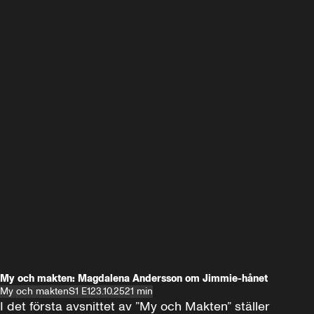
My och makten: Magdalena Andersson om Jimmie-hånet
My och makten
S1 E1
23.10.25
21 min
I det första avsnittet av ”My och Makten” ställer 