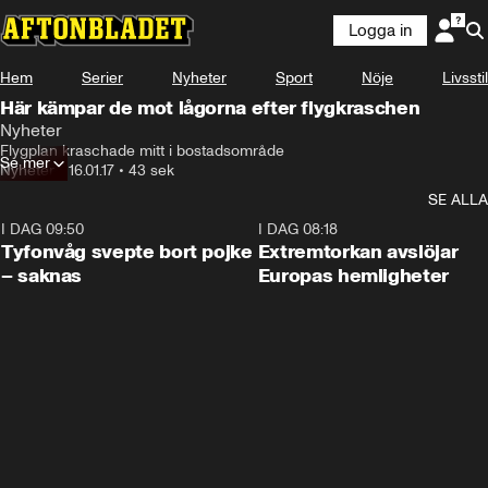
Logga in
Hem
Serier
Nyheter
Sport
Nöje
Livsstil
Här kämpar de mot lågorna efter flygkraschen
Nyheter
Flygplan kraschade mitt i bostadsområde
Se mer
Nyheter
•
16.01.17
•
43 sek
SE ALLA
I DAG 09:50
0:53
I DAG 08:18
Tyfonvåg svepte bort pojke
Extremtorkan avslöjar
– saknas
Europas hemligheter