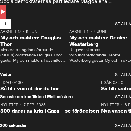
Socialdemokraternas partiledare Magdalena 
Andersson till svars.
1
SE ALLA
AVSNITT 12
•
11 JUNI
26:27
AVSNITT 11
•
4 JUNI
2
My och makten: Douglas
My och makten: Denice
Thor
Westerberg
Moderata ungdomsförbundet 
Ungsvenskarnas 
(MUF:s) ordförande Douglas Thor 
förbundsordförande Denice 
gästar My och makten. I avsnittet 
Westerberg gästar My och makten.
diskuteras tonårsutvisningarna och 
avsnittet diskuteras migrationsfrå
hur Moderaterna ska locka väljare till 
och hur SD ska locka kvinnliga 
Väder
SE ALLA
valet i höst. 
väljare. 
I DAG 02:30
1:06
I GÅR 02:30
Så blir vädret där du bor
Så blir vädr
Senaste om konflikten i Mellanöstern
SE ALLA
NYHETER
•
17 FEB. 2025
0:45
NYHETER
•
16 F
500 dagar av krig i Gaza – se förödelsen
Nya vapen ti
200 sekunder
SE ALLA