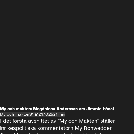
My och makten: Magdalena Andersson om Jimmie-hånet
My och makten
S1 E1
23.10.25
21 min
I det första avsnittet av ”My och Makten” ställer 
inrikespolitiska kommentatorn My Rohwedder 