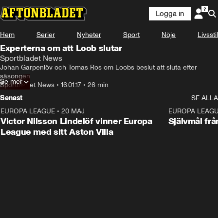
Logga in
Hem
Serier
Nyheter
Sport
Nöje
Livsstil
Experterna om att Loob slutar
Sportbladet News
Johan Garpenlöv och Tomas Ros om Loobs beslut att sluta efter 
säsongen
Se mer
Sportbladet News
•
16.01.17
•
26 min
Senast
SE ALLA
EUROPA LEAGUE
•
20 MAJ
1:32
EUROPA LEAG
Victor Nilsson Lindelöf vinner Europa
Självmål frå
League med sitt Aston Villa