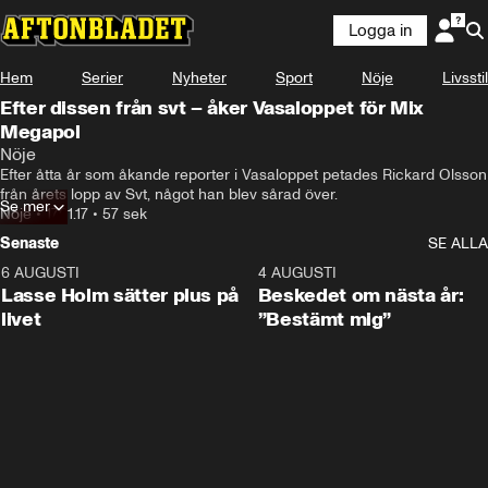
Logga in
Hem
Serier
Nyheter
Sport
Nöje
Livsstil
Efter dissen från svt – åker Vasaloppet för Mix
Megapol
Nöje
Efter åtta år som åkande reporter i Vasaloppet petades Rickard Olsson 
från årets lopp av Svt, något han blev sårad över.
Se mer
Nöje
•
17.01.17
•
57 sek
Senaste
SE ALLA
6 AUGUSTI
1:04
4 AUGUSTI
Lasse Holm sätter plus på
Beskedet om nästa år:
livet
”Bestämt mig”