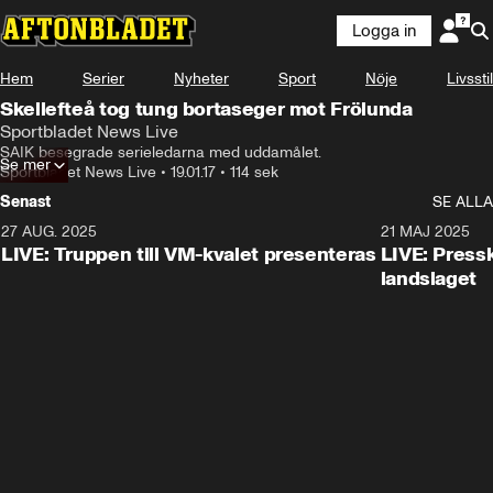
Logga in
Hem
Serier
Nyheter
Sport
Nöje
Livsstil
Skellefteå tog tung bortaseger mot Frölunda
Sportbladet News Live
SAIK besegrade serieledarna med uddamålet.
Se mer
Sportbladet News Live
•
19.01.17
•
114 sek
Senast
SE ALLA
27 AUG. 2025
21 MAJ 2025
LIVE: Truppen till VM-kvalet presenteras
LIVE: Pressk
landslaget