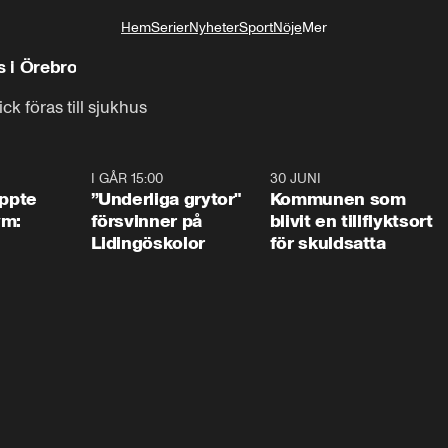
Hem
Serier
Nyheter
Sport
Nöje
Mer
Livsstil
ts i Örebro
ck föras till sjukhus
1:01
I GÅR 15:00
1:07
30 JUNI
1:2
äppte
”Underliga grytor"
Kommunen som
ym:
försvinner på
blivit en tillflyktsort
Lidingöskolor
för skuldsatta