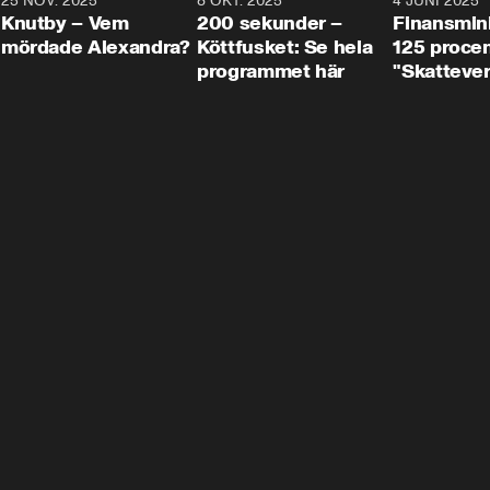
3
25 NOV. 2025
31:05
8 OKT. 2025
4:29
4 JUNI 2025
Knutby – Vem
200 sekunder –
Finansmin
mördade Alexandra?
Köttfusket: Se hela
125 procent
programmet här
"Skattever
viktig uppg