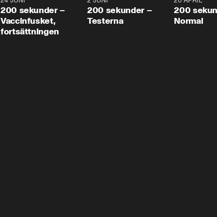
24 JUNI
5:00
2 JUNI
4:23
20 APRIL
200 sekunder –
200 sekunder –
200 sekun
Vaccinfusket,
Testerna
Normal
fortsättningen