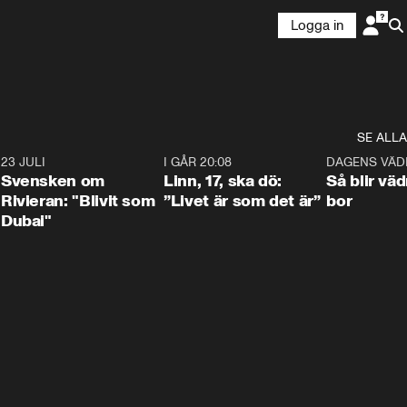
Logga in
SE ALLA
4
23 JULI
1:42
I GÅR 20:08
4:36
DAGENS VÄD
Svensken om
Linn, 17, ska dö:
Så blir väd
Rivieran: "Blivit som
”Livet är som det är”
bor
Dubai"