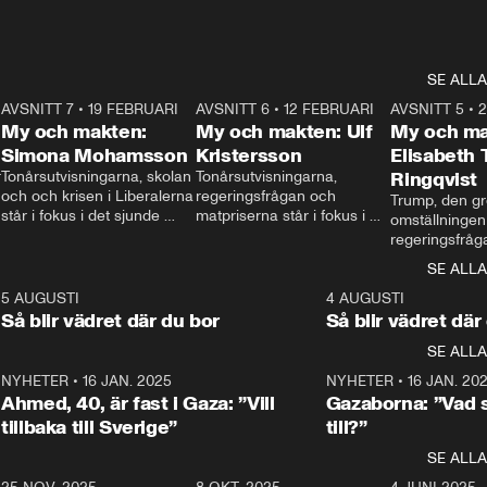
SE ALLA
7
AVSNITT 7
•
19 FEBRUARI
24:30
AVSNITT 6
•
12 FEBRUARI
27:30
AVSNITT 5
•
My och makten:
My och makten: Ulf
My och ma
Simona Mohamsson
Kristersson
Elisabeth
 
Tonårsutvisningarna, skolan 
Tonårsutvisningarna, 
Ringqvist
och och krisen i Liberalerna 
regeringsfrågan och 
Trump, den gr
står i fokus i det sjunde 
matpriserna står i fokus i 
omställningen
avsnittet av ”My och 
det sjätte avsnittet av ”My 
regeringsfråga
makten”. Se när 
och makten”. Se när 
centrum i det 
SE ALLA
Aftonbladets inrikespolitiska 
Aftonbladets inrikespolitiska 
avsnittet av ”
kommentator My 
kommentator My 
6
5 AUGUSTI
1:06
4 AUGUSTI
Makten”. Se nä
Rohwedder ställer 
Rohwedder ställer 
Så blir vädret där du bor
Så blir vädret där
Aftonbladets in
utbildnings- och 
statsminister Ulf Kristersson 
kommentator 
SE ALLA
integrationsminister Simona 
till svars.
Rohwedder stäl
Mohamsson till svars.
Centerpartiets
2
NYHETER
•
16 JAN. 2025
1:01
NYHETER
•
16 JAN. 20
Thand Ring till
Ahmed, 40, är fast i Gaza: ”Vill
Gazaborna: ”Vad s
tillbaka till Sverige”
till?”
SE ALLA