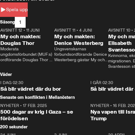
Spela upp
1
Säsong
AVSNITT 12
•
11 JUNI
26:27
AVSNITT 11
•
4 JUNI
23:40
AVSNITT 10
•
My och makten:
My och makten:
My och ma
Douglas Thor
Denice Westerberg
Elisabeth
Moderata 
Ungsvenskarnas 
Svantess
ungdomsförbundet (MUF:s) 
förbundsordförande Denice 
Kvinnorna, ek
ordförande Douglas Thor 
Westerberg gästar My och 
migrationen. E
gästar My och makten. I 
makten. I avsnittet 
Svantesson stäl
avsnittet diskuteras 
diskuteras migrationsfrågan 
när finansmini
Väder
tonårsutvisningarna och hur 
och hur SD ska locka 
Moderaterna ska locka 
kvinnliga väljare. 
I DAG 02:30
1:06
I GÅR 02:30
väljare till valet i höst. 
Så blir vädret där du bor
Så blir vädret där
Senaste om konflikten i Mellanöstern
NYHETER
•
17 FEB. 2025
0:45
NYHETER
•
16 FEB. 20
500 dagar av krig i Gaza – se
Nya vapen till Isr
förödelsen
Trump
200 sekunder