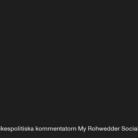
r inrikespolitiska kommentatorn My Rohwedder Soci