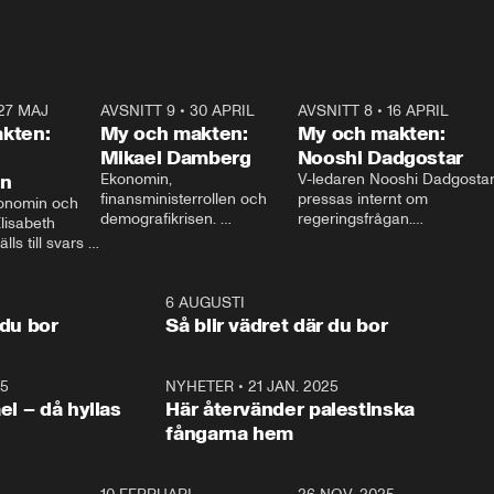
27 MAJ
3:51
AVSNITT 9
•
30 APRIL
24:00
AVSNITT 8
•
16 APRIL
25:1
kten:
My och makten:
My och makten:
Mikael Damberg
Nooshi Dadgostar
on
Ekonomin, 
V-ledaren Nooshi Dadgostar
finansministerrollen och 
pressas internt om 
onomin och 
demografikrisen. 
regeringsfrågan.

lisabeth 
Oppositionen ställs till svars 
I Aftonbladets 
ls till svars 
när Socialdemokraternas 
partiledarutfrågning ”My 
stern gästar 
Mikael Damberg gästar My 
och Makten” sätter hon ner 
My och Makten. 
och Makten. 
foten mot kritikerna:

1:06
6 AUGUSTI
1:0
– Vi ställer upp i val. Ska vi 
 du bor
Så blir vädret där du bor
vara med så sitter vi förstås 
25
1:22
NYHETER
•
21 JAN. 2025
0:5
ael – då hyllas
Här återvänder palestinska
fångarna hem