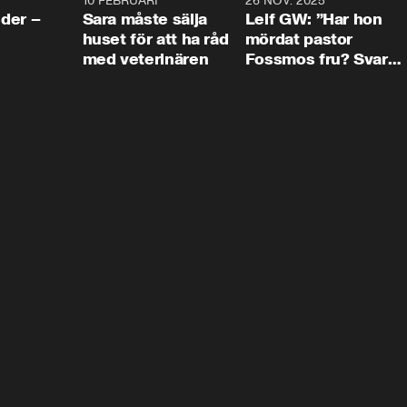
4:24
10 FEBRUARI
4:13
26 NOV. 2025
8:1
der –
Sara måste sälja
Leif GW: ”Har hon
huset för att ha råd
mördat pastor
med veterinären
Fossmos fru? Svar
nej.”