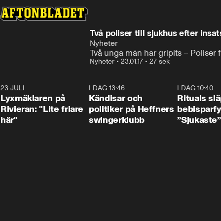
Två poliser till sjukhus efter insa
Nyheter
Två unga män har gripits – Poliser fi
Nyheter
•
23.01.17
•
27 sek
23 JULI
2:02
I DAG 13:46
0:55
I DAG 10:40
Lyxmäklaren på
Kändisar och
Rituals sl
Rivieran: "Lite friare
politiker på Heffners
bebisparf
här"
swingerklubb
”Sjukaste”