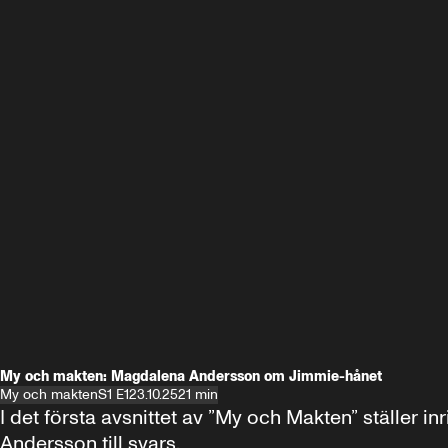
My och makten: Magdalena Andersson om Jimmie-hånet
My och makten
S1 E1
23.10.25
21 min
I det första avsnittet av ”My och Makten” ställe
Andersson till svars.