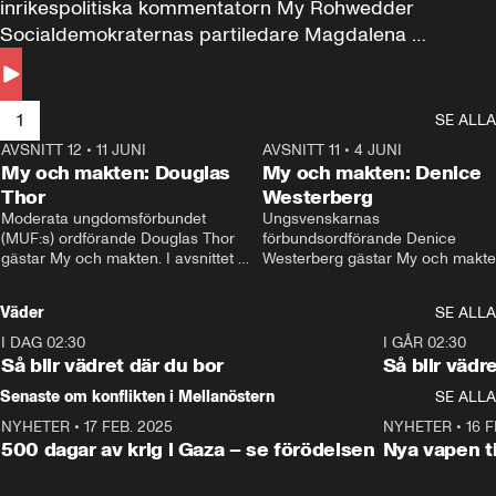
inrikespolitiska kommentatorn My Rohwedder 
Socialdemokraternas partiledare Magdalena 
Andersson till svars.
1
SE ALLA
AVSNITT 12
•
11 JUNI
26:27
AVSNITT 11
•
4 JUNI
2
My och makten: Douglas
My och makten: Denice
Thor
Westerberg
Moderata ungdomsförbundet 
Ungsvenskarnas 
(MUF:s) ordförande Douglas Thor 
förbundsordförande Denice 
gästar My och makten. I avsnittet 
Westerberg gästar My och makten.
diskuteras tonårsutvisningarna och 
avsnittet diskuteras migrationsfrå
hur Moderaterna ska locka väljare till 
och hur SD ska locka kvinnliga 
Väder
SE ALLA
valet i höst. 
väljare. 
I DAG 02:30
1:06
I GÅR 02:30
Så blir vädret där du bor
Så blir vädr
Senaste om konflikten i Mellanöstern
SE ALLA
NYHETER
•
17 FEB. 2025
0:45
NYHETER
•
16 F
500 dagar av krig i Gaza – se förödelsen
Nya vapen ti