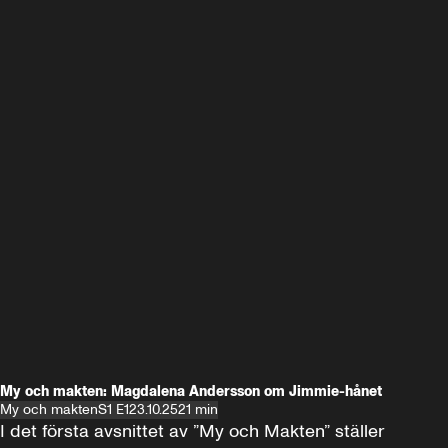
My och makten: Magdalena Andersson om Jimmie-hånet
My och makten
S1 E1
23.10.25
21 min
I det första avsnittet av ”My och Makten” ställer 