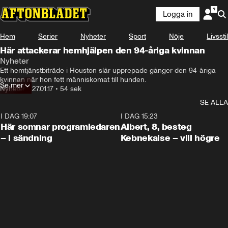
Logga in
Hem
Serier
Nyheter
Sport
Nöje
Livsstil
Här attackerar hemhjälpen den 94-åriga kvinnan
Nyheter
Ett hemtjänstbiträde i Houston slår upprepade gånger den 94-åriga 
kvinnan när hon fett människomat till hunden.
Se mer
Nyheter
•
27.01.17
•
54 sek
SE ALLA
I DAG 19:07
0:45
I DAG 15:23
Här somnar programledaren
Albert, 8, besteg
– i sändning
Kebnekaise – vill högre