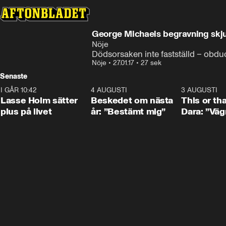
George Michaels begravning skj
Nöje
Dödsorsaken inte fastställd – obduc
Nöje
•
27.01.17
•
27 sek
Senaste
I GÅR 10:42
1:04
4 AUGUSTI
0:24
3 AUGUSTI
Lasse Holm sätter
Beskedet om nästa
This or th
plus på livet
år: ”Bestämt mig”
Dara: ”Väg