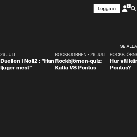
Logga in
SE ALLA
9
29 JULI
0:47
ROCKBJÖRNEN
•
28 JULI
0:15
ROCKBJÖRN
Duellen i Noll2 : ”Han
Rockbjörnen-quiz:
Hur väl kä
ljuger mest”
Katia VS Pontus
Pontus?