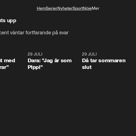
Hem
Serier
Nyheter
Sport
Nöje
Mer
Livsstil
uts upp
ent väntar fortfarande på svar
1:02
29 JULI
0:41
29 JULI
0:3
at med
Dara: ”Jag är som
Då tar sommaren
rar”
Pippi”
slut