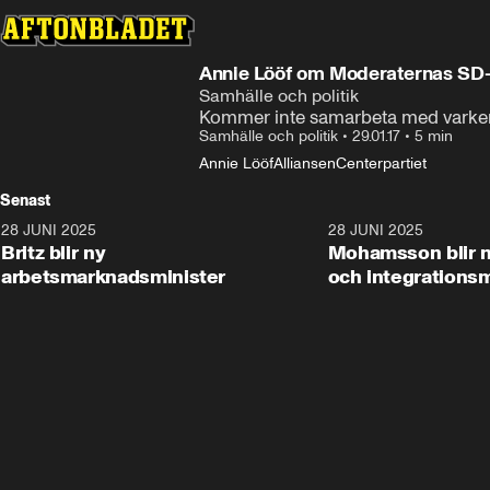
Annie Lööf om Moderaternas SD-
Samhälle och politik
Kommer inte samarbeta med varken
Samhälle och politik
•
29.01.17
•
5 min
Annie Lööf
Alliansen
Centerpartiet
Senast
28 JUNI 2025
1:48
28 JUNI 2025
Britz blir ny
Mohamsson blir n
arbetsmarknadsminister
och integrationsm