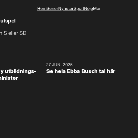
Hem
Serier
Nyheter
Sport
Nöje
Mer
Livsstil
utspel
 S eller SD
2:28
27 JUNI 2025
32:2
y utbildnings-
Se hela Ebba Busch tal här
inister