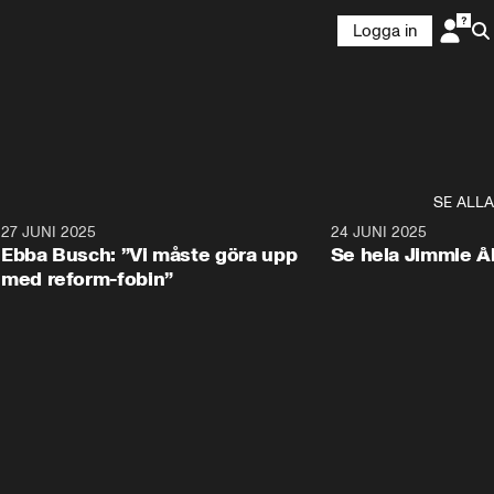
Logga in
SE ALLA
1
27 JUNI 2025
1:24
24 JUNI 2025
Ebba Busch: ”Vi måste göra upp
Se hela Jimmie Å
med reform-fobin”