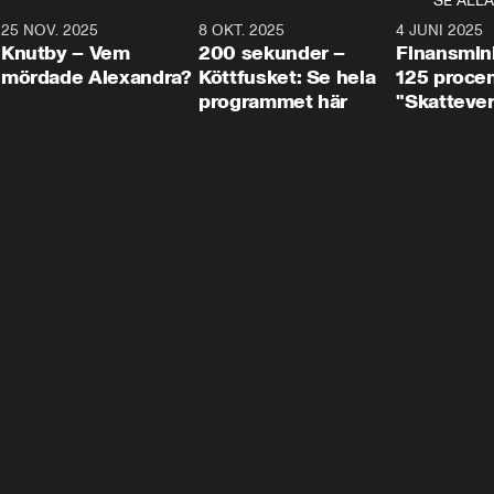
SE ALLA
3
25 NOV. 2025
31:05
8 OKT. 2025
4:29
4 JUNI 2025
Knutby – Vem
200 sekunder –
Finansmin
mördade Alexandra?
Köttfusket: Se hela
125 procent
programmet här
"Skattever
viktig uppg