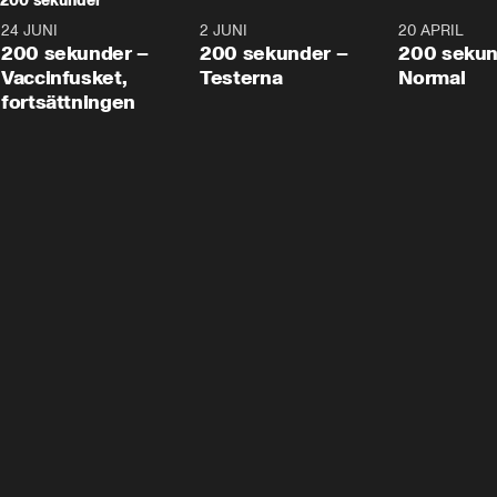
200 sekunder
24 JUNI
5:00
2 JUNI
4:23
20 APRIL
200 sekunder –
200 sekunder –
200 sekun
Vaccinfusket,
Testerna
Normal
fortsättningen