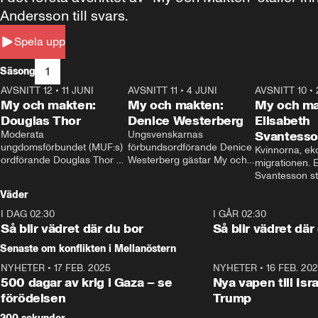
Andersson till svars.
Spela upp
1
Säsong
AVSNITT 12
•
11 JUNI
26:27
AVSNITT 11
•
4 JUNI
23:40
AVSNITT 10
•
My och makten:
My och makten:
My och ma
Douglas Thor
Denice Westerberg
Elisabeth
Moderata 
Ungsvenskarnas 
Svantess
ungdomsförbundet (MUF:s) 
förbundsordförande Denice 
Kvinnorna, ek
ordförande Douglas Thor 
Westerberg gästar My och 
migrationen. E
gästar My och makten. I 
makten. I avsnittet 
Svantesson stäl
avsnittet diskuteras 
diskuteras migrationsfrågan 
när finansmini
Väder
tonårsutvisningarna och hur 
och hur SD ska locka 
Moderaterna ska locka 
kvinnliga väljare. 
I DAG 02:30
1:06
I GÅR 02:30
väljare till valet i höst. 
Så blir vädret där du bor
Så blir vädret där
Senaste om konflikten i Mellanöstern
NYHETER
•
17 FEB. 2025
0:45
NYHETER
•
16 FEB. 20
500 dagar av krig i Gaza – se
Nya vapen till Isr
förödelsen
Trump