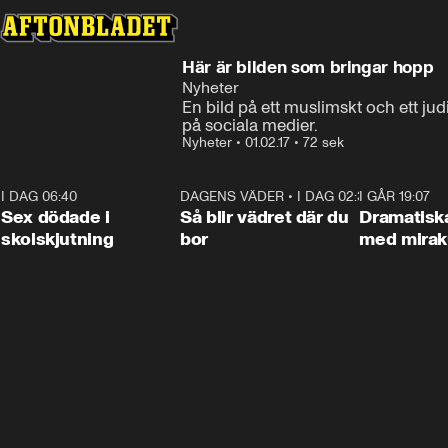
Här är bilden som bringar hopp
Nyheter
En bild på ett muslimskt och ett ju
på sociala medier.
Nyheter
•
01.02.17
•
72 sek
I DAG 06:40
0:47
DAGENS VÄDER
•
I DAG 02:30
1:06
I GÅR 19:07
Sex dödade i
Så blir vädret där du
Dramatisk
skolskjutning
bor
med miraku