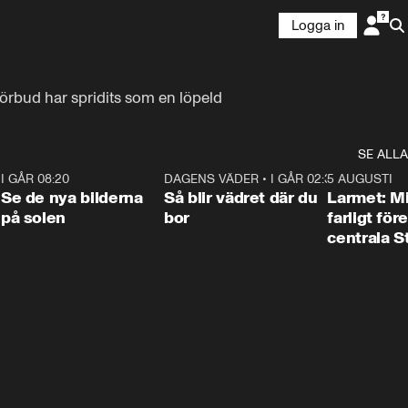
Logga in
örbud har spridits som en löpeld 
SE ALLA
6
I GÅR 08:20
0:31
DAGENS VÄDER
•
I GÅR 02:30
1:06
5 AUGUSTI
Se de nya bilderna
Så blir vädret där du
Larmet: M
på solen
bor
farligt för
centrala 