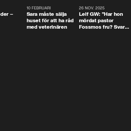
4:24
10 FEBRUARI
4:13
26 NOV. 2025
8:1
der –
Sara måste sälja
Leif GW: ”Har hon
huset för att ha råd
mördat pastor
med veterinären
Fossmos fru? Svar
nej.”