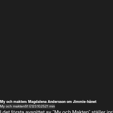
My och makten: Magdalena Andersson om Jimmie-hånet
My och makten
S1 E1
23.10.25
21 min
I det första avsnittet av ”My och Makten” ställe