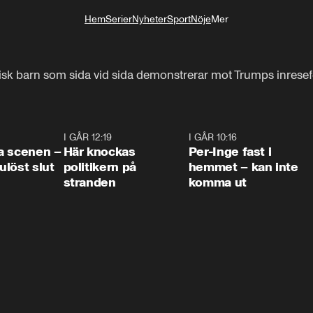
Hem
Serier
Nyheter
Sport
Nöje
Mer
Livsstil
disk barn som sida vid sida demonstrerar mot Trumps inresef
0:42
I GÅR 12:19
0:45
I GÅR 10:16
1:2
a scenen –
Här knockas
Per-Inge fast i
löst slut
politikern på
hemmet – kan inte
stranden
komma ut