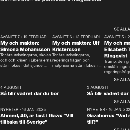
SE ALLA
7
AVSNITT 7
•
19 FEBRUARI
24:30
AVSNITT 6
•
12 FEBRUARI
27:30
AVSNITT 5
•
My och makten:
My och makten: Ulf
My och ma
Simona Mohamsson
Kristersson
Elisabeth
 
Tonårsutvisningarna, skolan 
Tonårsutvisningarna, 
Ringqvist
och och krisen i Liberalerna 
regeringsfrågan och 
Trump, den gr
står i fokus i det sjunde 
matpriserna står i fokus i 
omställningen
avsnittet av ”My och 
det sjätte avsnittet av ”My 
regeringsfråga
makten”. Se när 
och makten”. Se när 
centrum i det 
SE ALLA
Aftonbladets inrikespolitiska 
Aftonbladets inrikespolitiska 
avsnittet av ”
kommentator My 
kommentator My 
6
4 AUGUSTI
1:06
3 AUGUSTI
Makten”. Se nä
Rohwedder ställer 
Rohwedder ställer 
Så blir vädret där du bor
Så blir vädret där
Aftonbladets in
utbildnings- och 
statsminister Ulf Kristersson 
kommentator 
SE ALLA
integrationsminister Simona 
till svars.
Rohwedder stäl
Mohamsson till svars.
Centerpartiets
2
NYHETER
•
16 JAN. 2025
1:01
NYHETER
•
16 JAN. 20
Thand Ring till
Ahmed, 40, är fast i Gaza: ”Vill
Gazaborna: ”Vad s
tillbaka till Sverige”
till?”