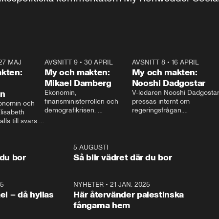
27 MAJ
3:51
AVSNITT 9
•
30 APRIL
24:00
AVSNITT 8
•
16 APRIL
25:1
kten:
My och makten:
My och makten:
Mikael Damberg
Nooshi Dadgostar
on
Ekonomin, 
V-ledaren Nooshi Dadgostar
finansministerrollen och 
pressas internt om 
onomin och 
demografikrisen. 
regeringsfrågan.

lisabeth 
Oppositionen ställs till svars 
I Aftonbladets 
ls till svars 
när Socialdemokraternas 
partiledarutfrågning ”My 
stern gästar 
Mikael Damberg gästar My 
och Makten” sätter hon ner 
My och Makten. 
och Makten. 
foten mot kritikerna:

1:06
5 AUGUSTI
1:0
– Vi ställer upp i val. Ska vi 
 du bor
Så blir vädret där du bor
vara med så sitter vi förstås 
25
1:22
NYHETER
•
21 JAN. 2025
0:5
ael – då hyllas
Här återvänder palestinska
fångarna hem