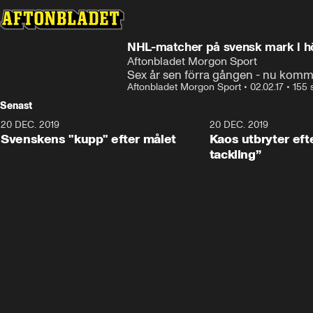
NHL-matcher på svensk mark i h
Aftonbladet Morgon Sport
Sex år sen förra gången - nu komm
Aftonbladet Morgon Sport
•
02.02.17
•
155 
Senast
20 DEC. 2019
0:44
20 DEC. 2019
Svenskens "kupp" efter målet
Kaos utbryter efte
tackling”