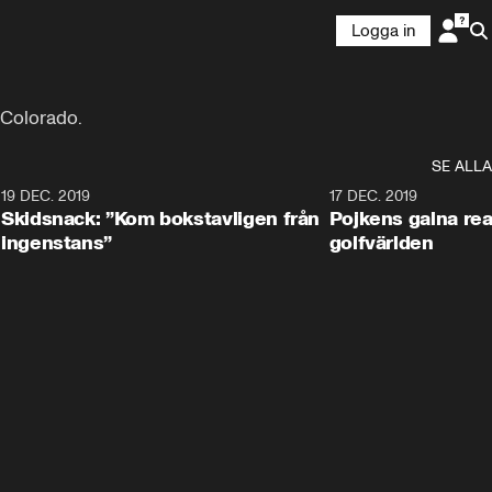
Logga in
 Colorado.
SE ALLA
8
19 DEC. 2019
17 DEC. 2019
Skidsnack: ”Kom bokstavligen från
Pojkens galna rea
ingenstans”
golfvärlden