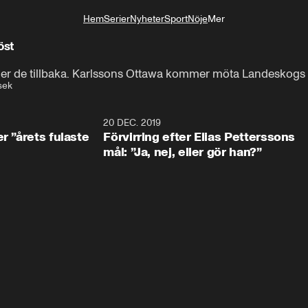
Hem
Serier
Nyheter
Sport
Nöje
Mer
Livsstil
öst
er de tillbaka. Karlssons Ottawa kommer möta Landeskogs
sek
0:49
20 DEC. 2019
1:0
r ”årets fulaste
Förvirring efter Elias Petterssons
mål: ”Ja, nej, eller gör han?”