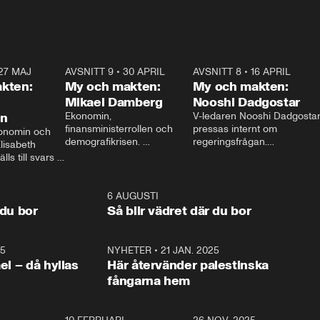
27 MAJ
3:51
AVSNITT 9
•
30 APRIL
24:00
AVSNITT 8
•
16 APRIL
25:1
kten:
My och makten:
My och makten:
Mikael Damberg
Nooshi Dadgostar
on
Ekonomin, 
V-ledaren Nooshi Dadgostar
finansministerrollen och 
pressas internt om 
onomin och 
demografikrisen. 
regeringsfrågan.

lisabeth 
Oppositionen ställs till svars 
I Aftonbladets 
ls till svars 
när Socialdemokraternas 
partiledarutfrågning ”My 
stern gästar 
Mikael Damberg gästar My 
och Makten” sätter hon ner 
My och Makten. 
och Makten. 
foten mot kritikerna:

1:06
6 AUGUSTI
1:0
– Vi ställer upp i val. Ska vi 
 du bor
Så blir vädret där du bor
vara med så sitter vi förstås 
25
1:22
NYHETER
•
21 JAN. 2025
0:5
ael – då hyllas
Här återvänder palestinska
fångarna hem