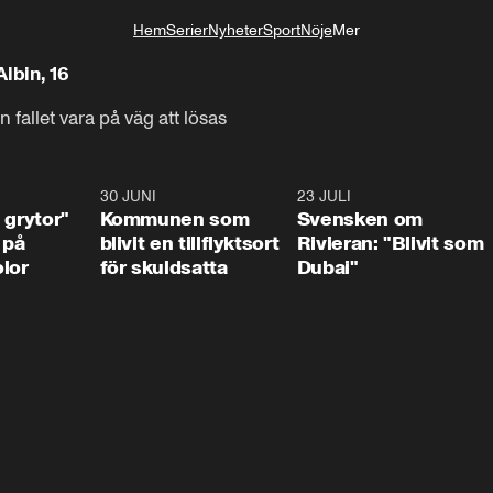
Hem
Serier
Nyheter
Sport
Nöje
Mer
Livsstil
lbin, 16
 fallet vara på väg att lösas
1:07
30 JUNI
1:24
23 JULI
1:4
 grytor"
Kommunen som
Svensken om
 på
blivit en tillflyktsort
Rivieran: "Blivit som
lor
för skuldsatta
Dubai"