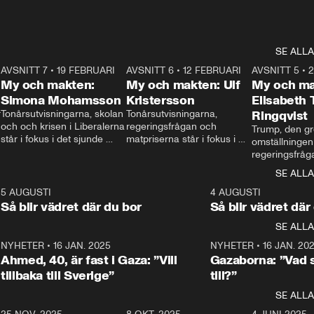
SE ALLA
7
AVSNITT 7
•
19 FEBRUARI
24:30
AVSNITT 6
•
12 FEBRUARI
27:30
AVSNITT 5
•
My och makten:
My och makten: Ulf
My och ma
Simona Mohamsson
Kristersson
Elisabeth
 
Tonårsutvisningarna, skolan 
Tonårsutvisningarna, 
Ringqvist
och och krisen i Liberalerna 
regeringsfrågan och 
Trump, den gr
står i fokus i det sjunde 
matpriserna står i fokus i 
omställningen
avsnittet av ”My och 
det sjätte avsnittet av ”My 
regeringsfråga
makten”. Se när 
och makten”. Se när 
centrum i det 
SE ALLA
Aftonbladets inrikespolitiska 
Aftonbladets inrikespolitiska 
avsnittet av ”
kommentator My 
kommentator My 
6
5 AUGUSTI
1:06
4 AUGUSTI
Makten”. Se nä
Rohwedder ställer 
Rohwedder ställer 
Så blir vädret där du bor
Så blir vädret där
Aftonbladets in
utbildnings- och 
statsminister Ulf Kristersson 
kommentator 
SE ALLA
integrationsminister Simona 
till svars.
Rohwedder stäl
Mohamsson till svars.
Centerpartiets
2
NYHETER
•
16 JAN. 2025
1:01
NYHETER
•
16 JAN. 20
Thand Ring till
Ahmed, 40, är fast i Gaza: ”Vill
Gazaborna: ”Vad s
tillbaka till Sverige”
till?”
SE ALLA