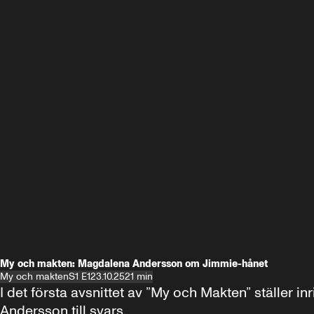
My och makten: Magdalena Andersson om Jimmie-hånet
My och makten
S1 E1
23.10.25
21 min
I det första avsnittet av ”My och Makten” ställe
Andersson till svars.