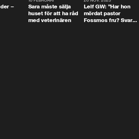
4:24
10 FEBRUARI
4:13
26 NOV. 2025
8:1
der –
Sara måste sälja
Leif GW: ”Har hon
huset för att ha råd
mördat pastor
med veterinären
Fossmos fru? Svar
nej.”