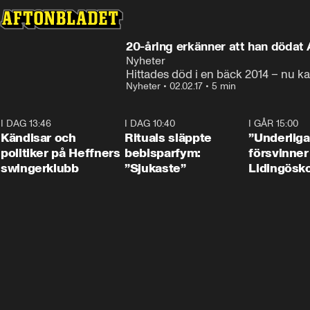
20-åring erkänner att han dödat A
Nyheter
Hittades död i en bäck 2014 – nu kan
Nyheter
•
02.02.17
•
5 min
I DAG 13:46
0:55
I DAG 10:40
1:01
I GÅR 15:00
Kändisar och
Rituals släppte
”Underliga
politiker på Heffners
bebisparfym:
försvinner
swingerklubb
”Sjukaste”
Lidingösko