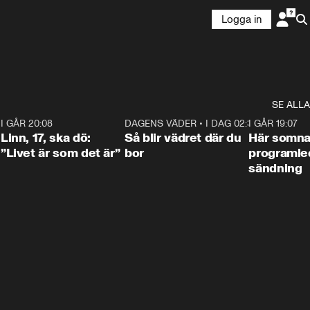
Logga in
SE ALLA
2
I GÅR 20:08
4:36
DAGENS VÄDER
•
I DAG 02:30
1:06
I GÅR 19:07
Linn, 17, ska dö:
Så blir vädret där du
Här somna
”Livet är som det är”
bor
programled
sändning