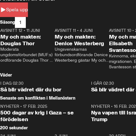
Spela upp
1
Säsong
AVSNITT 12
•
11 JUNI
26:27
AVSNITT 11
•
4 JUNI
23:40
AVSNITT 10
•
My och makten:
My och makten:
My och ma
Douglas Thor
Denice Westerberg
Elisabeth
Moderata 
Ungsvenskarnas 
Svantess
ungdomsförbundet (MUF:s) 
förbundsordförande Denice 
Kvinnorna, ek
ordförande Douglas Thor 
Westerberg gästar My och 
migrationen. E
gästar My och makten. I 
makten. I avsnittet 
Svantesson stäl
avsnittet diskuteras 
diskuteras migrationsfrågan 
när finansmini
Väder
tonårsutvisningarna och hur 
och hur SD ska locka 
Moderaterna ska locka 
kvinnliga väljare. 
I DAG 02:30
1:06
I GÅR 02:30
väljare till valet i höst. 
Så blir vädret där du bor
Så blir vädret där
Senaste om konflikten i Mellanöstern
NYHETER
•
17 FEB. 2025
0:45
NYHETER
•
16 FEB. 20
500 dagar av krig i Gaza – se
Nya vapen till Isr
förödelsen
Trump
200 sekunder