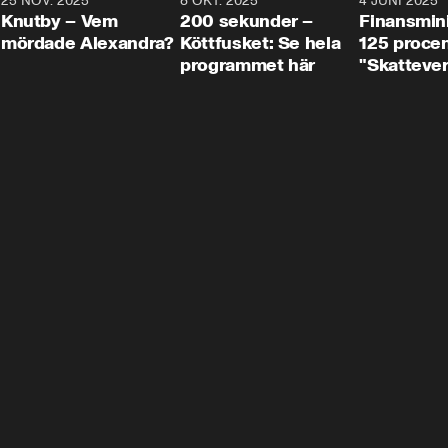
3
25 NOV. 2025
31:05
8 OKT. 2025
4:29
4 JUNI 2025
Knutby – Vem
200 sekunder –
Finansmin
mördade Alexandra?
Köttfusket: Se hela
125 procent
programmet här
"Skattever
viktig uppg