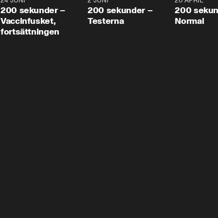
24 JUNI
5:00
2 JUNI
4:23
20 APRIL
200 sekunder –
200 sekunder –
200 sekun
Vaccinfusket,
Testerna
Normal
fortsättningen