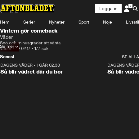
Logga in
Hem
Serier
Nyheter
Sport
Nöje
Livsstil
Vintern gör comeback
Väder
Snö och minusgrader att vänta
Se mer
Väder
•
02.02.17
•
177 sek
Senast
SE ALLA
DAGENS VÄDER
•
I GÅR 02:30
1:06
DAGENS VÄDE
Så blir vädret där du bor
Så blir vädr