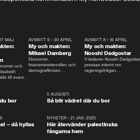
27 MAJ
3:51
AVSNITT 9
•
30 APRIL
24:00
AVSNITT 8
•
16 APRIL
25:1
kten:
My och makten:
My och makten:
Mikael Damberg
Nooshi Dadgostar
on
Ekonomin, 
V-ledaren Nooshi Dadgostar
finansministerrollen och 
pressas internt om 
onomin och 
demografikrisen. 
regeringsfrågan.

lisabeth 
Oppositionen ställs till svars 
I Aftonbladets 
ls till svars 
när Socialdemokraternas 
partiledarutfrågning ”My 
stern gästar 
Mikael Damberg gästar My 
och Makten” sätter hon ner 
My och Makten. 
och Makten. 
foten mot kritikerna:

1:06
5 AUGUSTI
1:0
– Vi ställer upp i val. Ska vi 
 du bor
Så blir vädret där du bor
vara med så sitter vi förstås 
25
1:22
NYHETER
•
21 JAN. 2025
0:5
ael – då hyllas
Här återvänder palestinska
fångarna hem