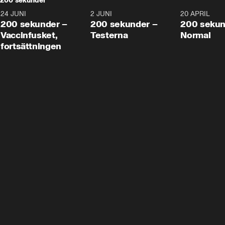
200 sekunder
24 JUNI
5:00
2 JUNI
4:23
20 APRIL
200 sekunder –
200 sekunder –
200 sekun
Vaccinfusket,
Testerna
Normal
fortsättningen