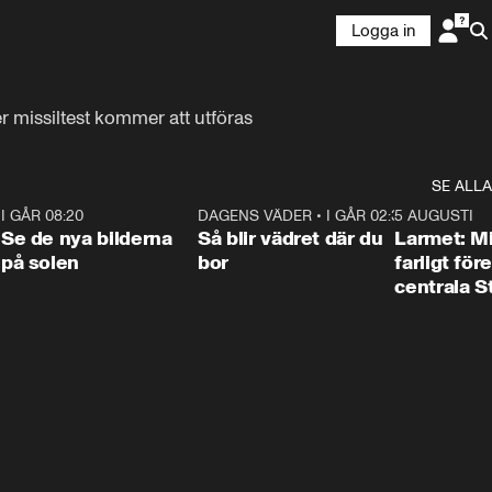
Logga in
er missiltest kommer att utföras 
SE ALLA
6
I GÅR 08:20
0:31
DAGENS VÄDER
•
I GÅR 02:30
1:06
5 AUGUSTI
Se de nya bilderna
Så blir vädret där du
Larmet: M
på solen
bor
farligt för
centrala 