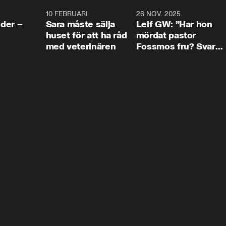
4:24
10 FEBRUARI
4:13
26 NOV. 2025
8:1
der –
Sara måste sälja
Leif GW: ”Har hon
huset för att ha råd
mördat pastor
med veterinären
Fossmos fru? Svar
nej.”