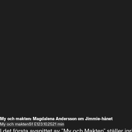
My och makten: Magdalena Andersson om Jimmie-hånet
My och makten
S1 E1
23.10.25
21 min
I det första avsnittet av ”My och Makten” ställe