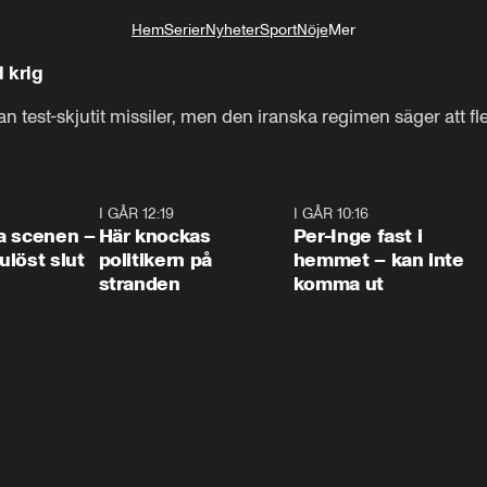
Hem
Serier
Nyheter
Sport
Nöje
Mer
Livsstil
 krig
 man test-skjutit missiler, men den iranska regimen säger att fl
0:42
I GÅR 12:19
0:45
I GÅR 10:16
1:2
a scenen –
Här knockas
Per-Inge fast i
löst slut
politikern på
hemmet – kan inte
stranden
komma ut