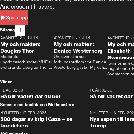
Andersson till svars.
Spela upp
1
Säsong
AVSNITT 12
•
11 JUNI
26:27
AVSNITT 11
•
4 JUNI
23:40
AVSNITT 10
•
My och makten:
My och makten:
My och ma
Douglas Thor
Denice Westerberg
Elisabeth
Moderata 
Ungsvenskarnas 
Svantess
ungdomsförbundet (MUF:s) 
förbundsordförande Denice 
Kvinnorna, ek
ordförande Douglas Thor 
Westerberg gästar My och 
migrationen. E
gästar My och makten. I 
makten. I avsnittet 
Svantesson stäl
avsnittet diskuteras 
diskuteras migrationsfrågan 
när finansmini
Väder
tonårsutvisningarna och hur 
och hur SD ska locka 
Moderaterna ska locka 
kvinnliga väljare. 
I DAG 02:30
1:06
I GÅR 02:30
väljare till valet i höst. 
Så blir vädret där du bor
Så blir vädret där
Senaste om konflikten i Mellanöstern
NYHETER
•
17 FEB. 2025
0:45
NYHETER
•
16 FEB. 20
500 dagar av krig i Gaza – se
Nya vapen till Isr
förödelsen
Trump