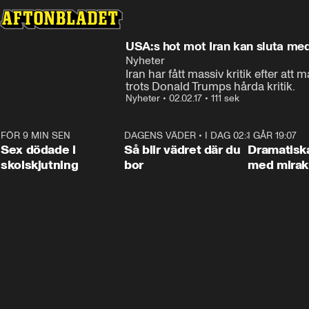
USA:s hot mot Iran kan sluta med
Nyheter
Iran har fått massiv kritik efter att
trots Donald Trumps hårda kritik.
Nyheter
•
02.02.17
•
111 sek
FÖR 9 MIN SEN
0:35
DAGENS VÄDER
•
I DAG 02:30
1:06
I GÅR 19:07
Sex dödade i
Så blir vädret där du
Dramatisk
skolskjutning
bor
med miraku