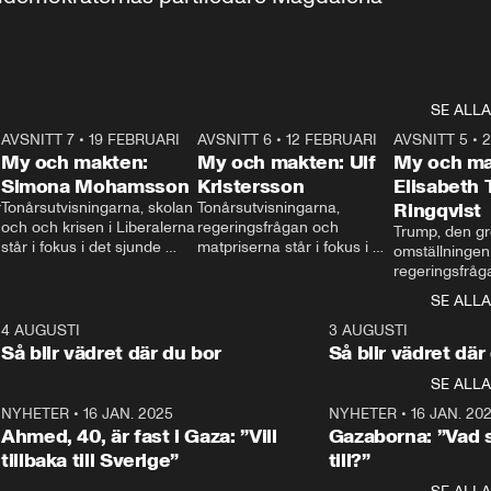
SE ALLA
7
AVSNITT 7
•
19 FEBRUARI
24:30
AVSNITT 6
•
12 FEBRUARI
27:30
AVSNITT 5
•
My och makten:
My och makten: Ulf
My och ma
Simona Mohamsson
Kristersson
Elisabeth
 
Tonårsutvisningarna, skolan 
Tonårsutvisningarna, 
Ringqvist
och och krisen i Liberalerna 
regeringsfrågan och 
Trump, den gr
står i fokus i det sjunde 
matpriserna står i fokus i 
omställningen
avsnittet av ”My och 
det sjätte avsnittet av ”My 
regeringsfråga
makten”. Se när 
och makten”. Se när 
centrum i det 
SE ALLA
Aftonbladets inrikespolitiska 
Aftonbladets inrikespolitiska 
avsnittet av ”
kommentator My 
kommentator My 
6
4 AUGUSTI
1:06
3 AUGUSTI
Makten”. Se nä
Rohwedder ställer 
Rohwedder ställer 
Så blir vädret där du bor
Så blir vädret där
Aftonbladets in
utbildnings- och 
statsminister Ulf Kristersson 
kommentator 
SE ALLA
integrationsminister Simona 
till svars.
Rohwedder stäl
Mohamsson till svars.
Centerpartiets
2
NYHETER
•
16 JAN. 2025
1:01
NYHETER
•
16 JAN. 20
Thand Ring till
Ahmed, 40, är fast i Gaza: ”Vill
Gazaborna: ”Vad s
tillbaka till Sverige”
till?”