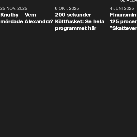
SE ALLA
3
25 NOV. 2025
31:05
8 OKT. 2025
4:29
4 JUNI 2025
Knutby – Vem
200 sekunder –
Finansmin
mördade Alexandra?
Köttfusket: Se hela
125 procent
programmet här
"Skattever
viktig uppg