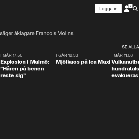
Logga in
säger åklagare Francois Molins.
SE ALLA
3
I GÅR 17:50
1:10
I GÅR 12:33
0:24
I GÅR 11:08
Explosion i Malmö:
Mjölkaos på Ica Maxi
Vulkanutbr
”Håren på benen
hundratal
reste sig”
evakueras