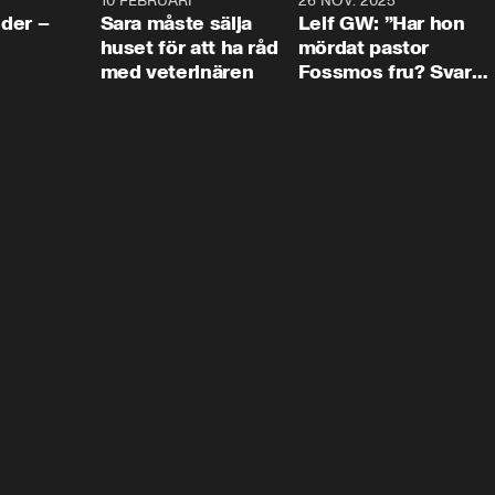
4:24
10 FEBRUARI
4:13
26 NOV. 2025
8:1
der –
Sara måste sälja
Leif GW: ”Har hon
huset för att ha råd
mördat pastor
med veterinären
Fossmos fru? Svar
nej.”