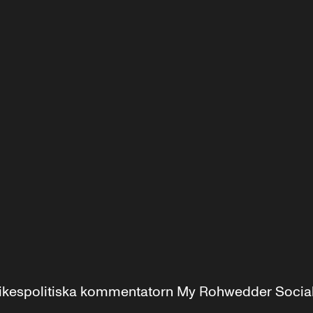
r inrikespolitiska kommentatorn My Rohwedder Soci