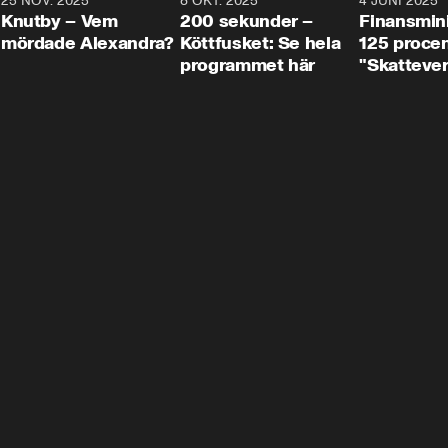
3
25 NOV. 2025
31:05
8 OKT. 2025
4:29
4 JUNI 2025
Knutby – Vem
200 sekunder –
Finansmin
mördade Alexandra?
Köttfusket: Se hela
125 procent
programmet här
"Skattever
viktig uppg