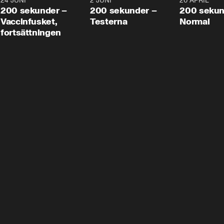
24 JUNI
5:00
2 JUNI
4:23
20 APRIL
200 sekunder –
200 sekunder –
200 sekun
Vaccinfusket,
Testerna
Normal
fortsättningen