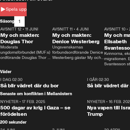
Spela upp
1
Säsong
AVSNITT 12
•
11 JUNI
26:27
AVSNITT 11
•
4 JUNI
23:40
AVSNITT 10
•
My och makten:
My och makten:
My och ma
Douglas Thor
Denice Westerberg
Elisabeth
Moderata 
Ungsvenskarnas 
Svantess
ungdomsförbundet (MUF:s) 
förbundsordförande Denice 
Kvinnorna, ek
ordförande Douglas Thor 
Westerberg gästar My och 
migrationen. E
gästar My och makten. I 
makten. I avsnittet 
Svantesson stäl
avsnittet diskuteras 
diskuteras migrationsfrågan 
när finansmini
Väder
tonårsutvisningarna och hur 
och hur SD ska locka 
Moderaterna ska locka 
kvinnliga väljare. 
I DAG 02:30
1:06
I GÅR 02:30
väljare till valet i höst. 
Så blir vädret där du bor
Så blir vädret där
Senaste om konflikten i Mellanöstern
NYHETER
•
17 FEB. 2025
0:45
NYHETER
•
16 FEB. 20
500 dagar av krig i Gaza – se
Nya vapen till Isr
förödelsen
Trump
200 sekunder