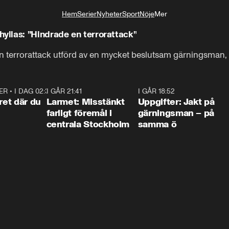
Hem
Serier
Nyheter
Sport
Nöje
Mer
Livsstil
llas: ”Hindrade en terrorattack”
 terrorattack utförd av en mycket beslutsam gärningsman, 
ER
•
I DAG 02:30
1:06
I GÅR 21:41
0:35
I GÅR 18:52
0:3
ret där du
Larmet: Misstänkt
Uppgifter: Jakt på
farligt föremål i
gärningsman – på
centrala Stockholm
samma ö