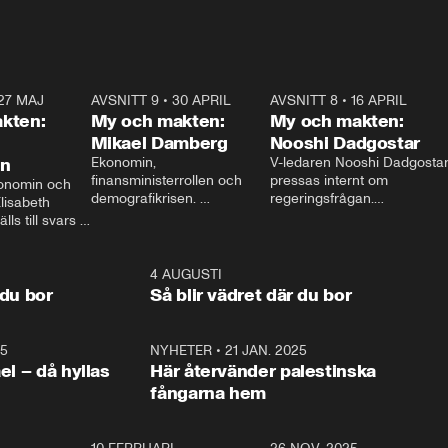
27 MAJ
3:51
AVSNITT 9
•
30 APRIL
24:00
AVSNITT 8
•
16 APRIL
25:1
kten:
My och makten:
My och makten:
Mikael Damberg
Nooshi Dadgostar
on
Ekonomin, 
V-ledaren Nooshi Dadgostar
finansministerrollen och 
pressas internt om 
onomin och 
demografikrisen. 
regeringsfrågan.

lisabeth 
Oppositionen ställs till svars 
I Aftonbladets 
ls till svars 
när Socialdemokraternas 
partiledarutfrågning ”My 
stern gästar 
Mikael Damberg gästar My 
och Makten” sätter hon ner 
My och Makten. 
och Makten. 
foten mot kritikerna:

1:06
4 AUGUSTI
1:0
– Vi ställer upp i val. Ska vi 
 du bor
Så blir vädret där du bor
vara med så sitter vi förstås 
25
1:22
NYHETER
•
21 JAN. 2025
0:5
ael – då hyllas
Här återvänder palestinska
fångarna hem