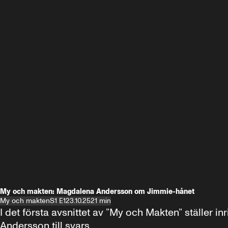
My och makten: Magdalena Andersson om Jimmie-hånet
My och makten
S1 E1
23.10.25
21 min
I det första avsnittet av ”My och Makten” ställe
Andersson till svars.