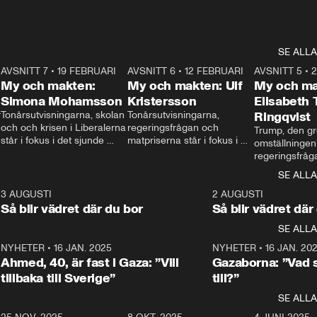
SE ALLA
7
AVSNITT 7
•
19 FEBRUARI
24:30
AVSNITT 6
•
12 FEBRUARI
27:30
AVSNITT 5
•
My och makten:
My och makten: Ulf
My och ma
Simona Mohamsson
Kristersson
Elisabeth
 
Tonårsutvisningarna, skolan 
Tonårsutvisningarna, 
Ringqvist
och och krisen i Liberalerna 
regeringsfrågan och 
Trump, den gr
står i fokus i det sjunde 
matpriserna står i fokus i 
omställningen
avsnittet av ”My och 
det sjätte avsnittet av ”My 
regeringsfråga
makten”. Se när 
och makten”. Se när 
centrum i det 
SE ALLA
Aftonbladets inrikespolitiska 
Aftonbladets inrikespolitiska 
avsnittet av ”
kommentator My 
kommentator My 
6
3 AUGUSTI
1:06
2 AUGUSTI
Makten”. Se nä
Rohwedder ställer 
Rohwedder ställer 
Så blir vädret där du bor
Så blir vädret där
Aftonbladets in
utbildnings- och 
statsminister Ulf Kristersson 
kommentator 
SE ALLA
integrationsminister Simona 
till svars.
Rohwedder stäl
Mohamsson till svars.
Centerpartiets
2
NYHETER
•
16 JAN. 2025
1:01
NYHETER
•
16 JAN. 20
Thand Ring till
Ahmed, 40, är fast i Gaza: ”Vill
Gazaborna: ”Vad s
tillbaka till Sverige”
till?”
SE ALLA