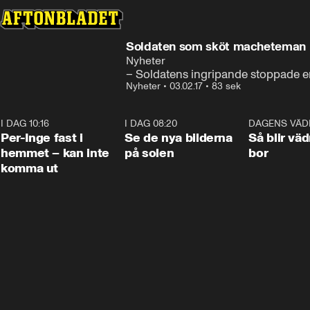
Soldaten som sköt macheteman hy
Nyheter
– Soldatens ingripande stoppade en
Nyheter
•
03.02.17
•
83 sek
I DAG 10:16
1:26
I DAG 08:20
0:31
DAGENS VÄD
Per-Inge fast i
Se de nya bilderna
Så blir väd
hemmet – kan inte
på solen
bor
komma ut