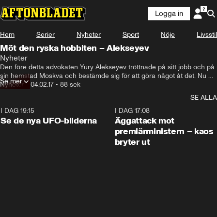
Logga in
Hem
Serier
Nyheter
Sport
Nöje
Livsstil
Möt den ryska hobbiten – Alekseyev
Nyheter
Den före detta advokaten Yury Alekseyev tröttnade på sitt jobb och på 
sin hemstad Moskva och bestämde sig för att göra något åt det. Nu 
Se mer
bor han i en grop i skogen och kallas för ”Den ryska hobbiten”.
Nyheter
•
04.02.17
•
88 sek
SE ALLA
I DAG 19:15
0:36
I DAG 17:08
Se de nya UFO-bilderna
Äggattack mot
premiärministern – kaos
bryter ut