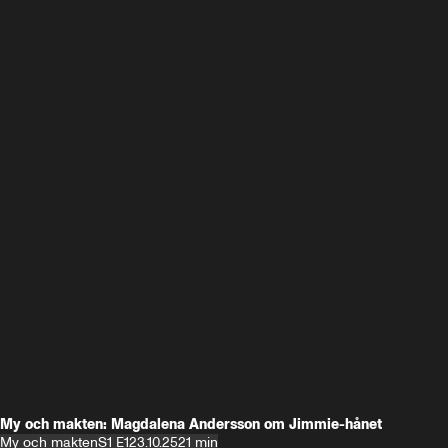
My och makten: Magdalena Andersson om Jimmie-hånet
My och makten
S1 E1
23.10.25
21 min