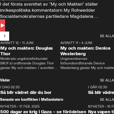
I det första avsnittet av ”My och Makten” ställer 
inrikespolitiska kommentatorn My Rohwedder 
Socialdemokraternas partiledare Magdalena 
Andersson till svars.
1
SE ALLA
AVSNITT 12
•
11 JUNI
26:27
AVSNITT 11
•
4 JUNI
2
My och makten: Douglas
My och makten: Denice
Thor
Westerberg
Moderata ungdomsförbundet 
Ungsvenskarnas 
(MUF:s) ordförande Douglas Thor 
förbundsordförande Denice 
gästar My och makten. I avsnittet 
Westerberg gästar My och makten.
diskuteras tonårsutvisningarna och 
avsnittet diskuteras migrationsfrå
hur Moderaterna ska locka väljare till 
och hur SD ska locka kvinnliga 
Väder
SE ALLA
valet i höst. 
väljare. 
I DAG 02:30
1:06
I GÅR 02:30
Så blir vädret där du bor
Så blir vädr
Senaste om konflikten i Mellanöstern
SE ALLA
NYHETER
•
17 FEB. 2025
0:45
NYHETER
•
16 F
500 dagar av krig i Gaza – se förödelsen
Nya vapen ti