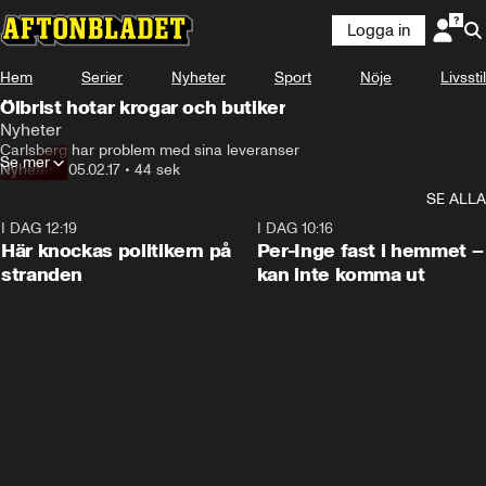
Logga in
Hem
Serier
Nyheter
Sport
Nöje
Livsstil
Ölbrist hotar krogar och butiker
Nyheter
Carlsberg har problem med sina leveranser
Se mer
Nyheter
•
05.02.17
•
44 sek
SE ALLA
I DAG 12:19
0:45
I DAG 10:16
Här knockas politikern på
Per-Inge fast i hemmet –
stranden
kan inte komma ut