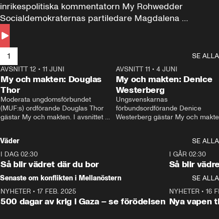
inrikespolitiska kommentatorn My Rohwedder 
Socialdemokraternas partiledare Magdalena 
Andersson till svars.
1
SE ALLA
AVSNITT 12
•
11 JUNI
26:27
AVSNITT 11
•
4 JUNI
2
My och makten: Douglas
My och makten: Denice
Thor
Westerberg
Moderata ungdomsförbundet 
Ungsvenskarnas 
(MUF:s) ordförande Douglas Thor 
förbundsordförande Denice 
gästar My och makten. I avsnittet 
Westerberg gästar My och makten.
diskuteras tonårsutvisningarna och 
avsnittet diskuteras migrationsfrå
hur Moderaterna ska locka väljare till 
och hur SD ska locka kvinnliga 
Väder
SE ALLA
valet i höst. 
väljare. 
I DAG 02:30
1:06
I GÅR 02:30
Så blir vädret där du bor
Så blir vädr
Senaste om konflikten i Mellanöstern
SE ALLA
NYHETER
•
17 FEB. 2025
0:45
NYHETER
•
16 F
500 dagar av krig i Gaza – se förödelsen
Nya vapen ti