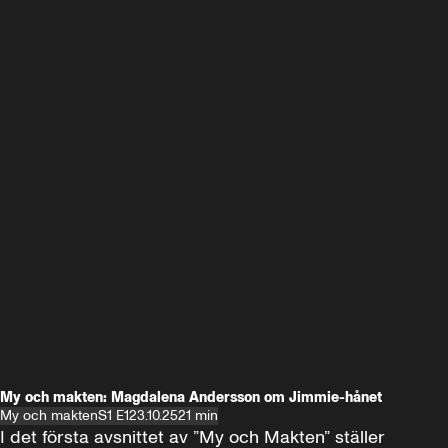
My och makten: Magdalena Andersson om Jimmie-hånet
My och makten
S1 E1
23.10.25
21 min
I det första avsnittet av ”My och Makten” ställer 