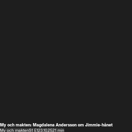
My och makten: Magdalena Andersson om Jimmie-hånet
My och makten
S1 E1
23.10.25
21 min