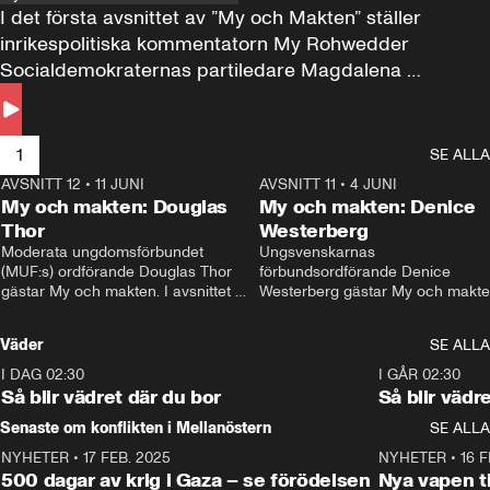
I det första avsnittet av ”My och Makten” ställer 
inrikespolitiska kommentatorn My Rohwedder 
Socialdemokraternas partiledare Magdalena 
Andersson till svars.
1
SE ALLA
AVSNITT 12
•
11 JUNI
26:27
AVSNITT 11
•
4 JUNI
2
My och makten: Douglas
My och makten: Denice
Thor
Westerberg
Moderata ungdomsförbundet 
Ungsvenskarnas 
(MUF:s) ordförande Douglas Thor 
förbundsordförande Denice 
gästar My och makten. I avsnittet 
Westerberg gästar My och makten.
diskuteras tonårsutvisningarna och 
avsnittet diskuteras migrationsfrå
hur Moderaterna ska locka väljare till 
och hur SD ska locka kvinnliga 
Väder
SE ALLA
valet i höst. 
väljare. 
I DAG 02:30
1:06
I GÅR 02:30
Så blir vädret där du bor
Så blir vädr
Senaste om konflikten i Mellanöstern
SE ALLA
NYHETER
•
17 FEB. 2025
0:45
NYHETER
•
16 F
500 dagar av krig i Gaza – se förödelsen
Nya vapen ti