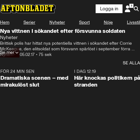
Logga in
Hem
Serier
Nyheter
Sport
Nöje
Livsstil
Nya vittnen i sökandet efter försvunna soldaten
Nyheter
Brittisk polis har hittat nya potentiella vittnen i sökandet efter Corrie 
McKeague, den elitsoldat som försvann spårlöst i september förra 
Se mer
året.
Nyheter
•
05.02.17
•
75 sek
SE ALLA
FÖR 24 MIN SEN
0:42
I DAG 12:19
Dramatiska scenen – med
Här knockas politikern p
mirakulöst slut
stranden