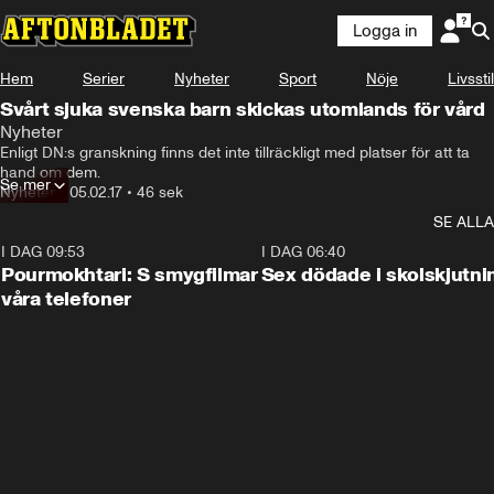
Logga in
Hem
Serier
Nyheter
Sport
Nöje
Livsstil
Svårt sjuka svenska barn skickas utomlands för vård
Nyheter
Enligt DN:s granskning finns det inte tillräckligt med platser för att ta 
hand om dem.
Se mer
Nyheter
•
05.02.17
•
46 sek
SE ALLA
I DAG 09:53
1:36
I DAG 06:40
Pourmokhtari: S smygfilmar
Sex dödade i skolskjutni
våra telefoner