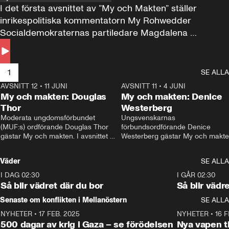
I det första avsnittet av ”My och Makten” ställer 
inrikespolitiska kommentatorn My Rohwedder 
Socialdemokraternas partiledare Magdalena 
Andersson till svars.
1
SE ALLA
AVSNITT 12
•
11 JUNI
26:27
AVSNITT 11
•
4 JUNI
2
My och makten: Douglas
My och makten: Denice
Thor
Westerberg
Moderata ungdomsförbundet 
Ungsvenskarnas 
(MUF:s) ordförande Douglas Thor 
förbundsordförande Denice 
gästar My och makten. I avsnittet 
Westerberg gästar My och makten.
diskuteras tonårsutvisningarna och 
avsnittet diskuteras migrationsfrå
hur Moderaterna ska locka väljare till 
och hur SD ska locka kvinnliga 
Väder
SE ALLA
valet i höst. 
väljare. 
I DAG 02:30
1:06
I GÅR 02:30
Så blir vädret där du bor
Så blir vädr
Senaste om konflikten i Mellanöstern
SE ALLA
NYHETER
•
17 FEB. 2025
0:45
NYHETER
•
16 F
500 dagar av krig i Gaza – se förödelsen
Nya vapen ti