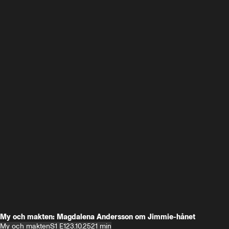
My och makten: Magdalena Andersson om Jimmie-hånet
My och makten
S1 E1
23.10.25
21 min