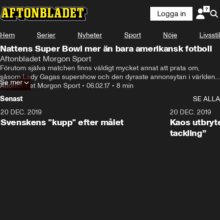
Logga in
Hem
Serier
Nyheter
Sport
Nöje
Livsstil
Nattens Super Bowl mer än bara amerikansk fotboll
Aftonbladet Morgon Sport
Förutom själva matchen finns väldigt mycket annat att prata om, 
såsom Lady Gagas supershow och den dyraste annonsytan i världen. 
Se mer
Hedwig Hagwall Bruckner, copywriter på reklambyrån King, och Anna 
Aftonbladet Morgon Sport
•
06.02.17
•
8 min
Rydén, sportjournalist, är med oss i studion.
Senast
SE ALLA
20 DEC. 2019
0:44
20 DEC. 2019
Svenskens "kupp" efter målet
Kaos utbryte
tackling”