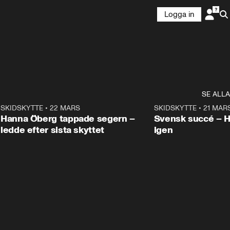
Logga in
SE ALLA
9
SKIDSKYTTE
•
22 MARS
0:55
SKIDSKYTTE
•
21 MAR
Hanna Öberg tappade segern –
Svensk succé – 
ledde efter sista skyttet
igen