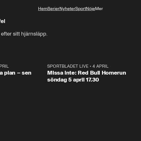
Hem
Serier
Nyheter
Sport
Nöje
Mer
Livsstil
fel
ter sitt hjärnsläpp.
PRIL
1:03
SPORTBLADET LIVE
•
4 APRIL
1:0
va plan – sen
Missa inte: Red Bull Homerun
söndag 5 april 17.30