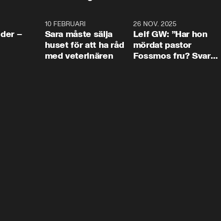
4:24
10 FEBRUARI
4:13
26 NOV. 2025
8:1
der –
Sara måste sälja
Leif GW: ”Har hon
huset för att ha råd
mördat pastor
med veterinären
Fossmos fru? Svar
nej.”