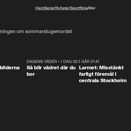
Hem
Serier
Nyheter
Sport
Nöje
Mer
Livsstil
edningen om sommarstugemordet
0:31
DAGENS VÄDER
•
I DAG 02:30
1:06
I GÅR 21:41
0:3
bilderna
Så blir vädret där du
Larmet: Misstänkt
bor
farligt föremål i
centrala Stockholm