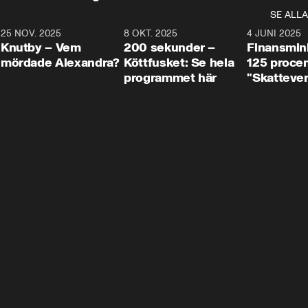
SE ALLA
3
25 NOV. 2025
31:05
8 OKT. 2025
4:29
4 JUNI 2025
Knutby – Vem
200 sekunder –
Finansmin
mördade Alexandra?
Köttfusket: Se hela
125 procent
programmet här
"Skattever
viktig uppg