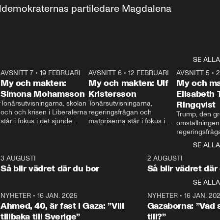
aldemokraternas partiledare Magdalena 
SE ALLA
7
AVSNITT 7
•
19 FEBRUARI
24:30
AVSNITT 6
•
12 FEBRUARI
27:30
AVSNITT 5
•
My och makten:
My och makten: Ulf
My och ma
Simona Mohamsson
Kristersson
Elisabeth
 
Tonårsutvisningarna, skolan 
Tonårsutvisningarna, 
Ringqvist
och och krisen i Liberalerna 
regeringsfrågan och 
Trump, den gr
står i fokus i det sjunde 
matpriserna står i fokus i 
omställningen
avsnittet av ”My och 
det sjätte avsnittet av ”My 
regeringsfråga
makten”. Se när 
och makten”. Se när 
centrum i det 
SE ALLA
Aftonbladets inrikespolitiska 
Aftonbladets inrikespolitiska 
avsnittet av ”
kommentator My 
kommentator My 
6
3 AUGUSTI
1:06
2 AUGUSTI
Makten”. Se nä
Rohwedder ställer 
Rohwedder ställer 
Så blir vädret där du bor
Så blir vädret där
Aftonbladets in
utbildnings- och 
statsminister Ulf Kristersson 
kommentator 
SE ALLA
integrationsminister Simona 
till svars.
Rohwedder stäl
Mohamsson till svars.
Centerpartiets
2
NYHETER
•
16 JAN. 2025
1:01
NYHETER
•
16 JAN. 20
Thand Ring till
Ahmed, 40, är fast i Gaza: ”Vill
Gazaborna: ”Vad s
tillbaka till Sverige”
till?”