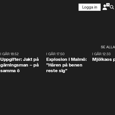
Logga in
SE ALLA
5
I GÅR 18:52
0:33
I GÅR 17:50
1:10
I GÅR 12:33
Uppgifter: Jakt på
Explosion i Malmö:
Mjölkaos p
gärningsman – på
”Håren på benen
samma ö
reste sig”