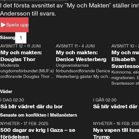
I det första avsnittet av ”My och Makten” ställe
Andersson till svars.
Spela upp
1
Säsong
AVSNITT 12
•
11 JUNI
26:27
AVSNITT 11
•
4 JUNI
23:40
AVSNITT 10
•
My och makten:
My och makten:
My och ma
Douglas Thor
Denice Westerberg
Elisabeth
Moderata 
Ungsvenskarnas 
Svantess
ungdomsförbundet (MUF:s) 
förbundsordförande Denice 
Kvinnorna, ek
ordförande Douglas Thor 
Westerberg gästar My och 
migrationen. E
gästar My och makten. I 
makten. I avsnittet 
Svantesson stäl
avsnittet diskuteras 
diskuteras migrationsfrågan 
när finansmini
Väder
tonårsutvisningarna och hur 
och hur SD ska locka 
Moderaterna ska locka 
kvinnliga väljare. 
I DAG 02:30
1:06
I GÅR 02:30
väljare till valet i höst. 
Så blir vädret där du bor
Så blir vädret där
Senaste om konflikten i Mellanöstern
NYHETER
•
17 FEB. 2025
0:45
NYHETER
•
16 FEB. 20
500 dagar av krig i Gaza – se
Nya vapen till Isr
förödelsen
Trump