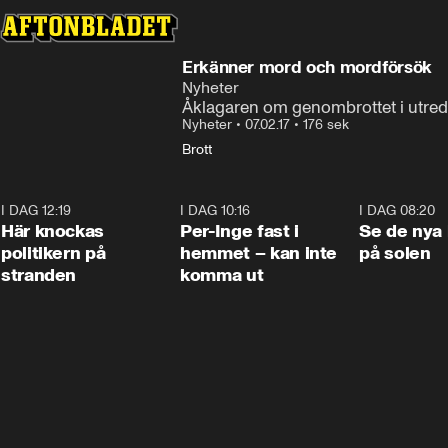
Erkänner mord och mordförsök
Nyheter
Åklagaren om genombrottet i utr
Nyheter
•
07.02.17
•
176 sek
Brott
I DAG 12:19
0:45
I DAG 10:16
1:26
I DAG 08:20
Här knockas
Per-Inge fast i
Se de nya 
politikern på
hemmet – kan inte
på solen
stranden
komma ut