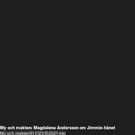
My och makten: Magdalena Andersson om Jimmie-hånet
My och makten
S1 E1
23.10.25
21 min