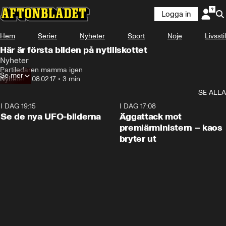
Logga in
Hem
Serier
Nyheter
Sport
Nöje
Livsstil
Här är första bilden på nytillskottet
Nyheter
Partiledaren mamma igen
Se mer
Nyheter
•
08.02.17
•
3 min
SE ALLA
I DAG 19:15
0:36
I DAG 17:08
Se de nya UFO-bilderna
Äggattack mot
premiärministern – kaos
bryter ut