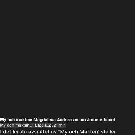
My och makten: Magdalena Andersson om Jimmie-hånet
My och makten
S1 E1
23.10.25
21 min
I det första avsnittet av ”My och Makten” ställer 