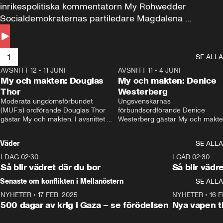
inrikespolitiska kommentatorn My Rohwedder 
Socialdemokraternas partiledare Magdalena 
Andersson till svars.
1
SE ALLA
AVSNITT 12
•
11 JUNI
26:27
AVSNITT 11
•
4 JUNI
2
My och makten: Douglas
My och makten: Denice
Thor
Westerberg
Moderata ungdomsförbundet 
Ungsvenskarnas 
(MUF:s) ordförande Douglas Thor 
förbundsordförande Denice 
gästar My och makten. I avsnittet 
Westerberg gästar My och makten.
diskuteras tonårsutvisningarna och 
avsnittet diskuteras migrationsfrå
hur Moderaterna ska locka väljare till 
och hur SD ska locka kvinnliga 
Väder
SE ALLA
valet i höst. 
väljare. 
I DAG 02:30
1:06
I GÅR 02:30
Så blir vädret där du bor
Så blir vädr
Senaste om konflikten i Mellanöstern
SE ALLA
NYHETER
•
17 FEB. 2025
0:45
NYHETER
•
16 F
500 dagar av krig i Gaza – se förödelsen
Nya vapen ti