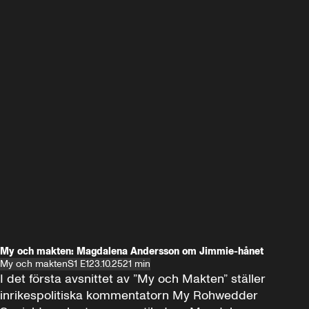
My och makten: Magdalena Andersson om Jimmie-hånet
My och makten
S1 E1
23.10.25
21 min
I det första avsnittet av ”My och Makten” ställer 
inrikespolitiska kommentatorn My Rohwedder 