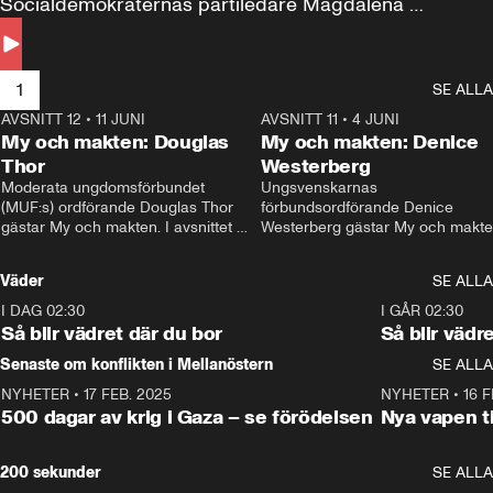
Socialdemokraternas partiledare Magdalena 
Andersson till svars.
1
SE ALLA
AVSNITT 12
•
11 JUNI
26:27
AVSNITT 11
•
4 JUNI
2
My och makten: Douglas
My och makten: Denice
Thor
Westerberg
Moderata ungdomsförbundet 
Ungsvenskarnas 
(MUF:s) ordförande Douglas Thor 
förbundsordförande Denice 
gästar My och makten. I avsnittet 
Westerberg gästar My och makten.
diskuteras tonårsutvisningarna och 
avsnittet diskuteras migrationsfrå
hur Moderaterna ska locka väljare till 
och hur SD ska locka kvinnliga 
Väder
SE ALLA
valet i höst. 
väljare. 
I DAG 02:30
1:06
I GÅR 02:30
Så blir vädret där du bor
Så blir vädr
Senaste om konflikten i Mellanöstern
SE ALLA
NYHETER
•
17 FEB. 2025
0:45
NYHETER
•
16 F
500 dagar av krig i Gaza – se förödelsen
Nya vapen ti
200 sekunder
SE ALLA