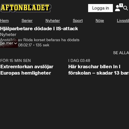
Logga in
Hem
Serier
Nyheter
Sport
Nöje
Livsstil
Hjälparbetare dödade i IS-attack
Nyheter
Anställda av Röda korset befaras ha dödats
Se mer
Nyheter
•
08.02.17
•
135 sek
SE ALLA
FÖR 15 MIN SEN
0:53
I DAG 03:48
Extremtorkan avslöjar
Här kraschar bilen in i
Europas hemligheter
förskolan – skadar 13 bar