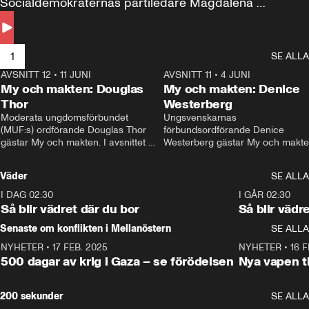
Socialdemokraternas partiledare Magdalena 
Andersson till svars.
1
SE ALLA
AVSNITT 12
•
11 JUNI
26:27
AVSNITT 11
•
4 JUNI
2
My och makten: Douglas
My och makten: Denice
Thor
Westerberg
Moderata ungdomsförbundet 
Ungsvenskarnas 
(MUF:s) ordförande Douglas Thor 
förbundsordförande Denice 
gästar My och makten. I avsnittet 
Westerberg gästar My och makten.
diskuteras tonårsutvisningarna och 
avsnittet diskuteras migrationsfrå
hur Moderaterna ska locka väljare till 
och hur SD ska locka kvinnliga 
Väder
SE ALLA
valet i höst. 
väljare. 
I DAG 02:30
1:06
I GÅR 02:30
Så blir vädret där du bor
Så blir vädr
Senaste om konflikten i Mellanöstern
SE ALLA
NYHETER
•
17 FEB. 2025
0:45
NYHETER
•
16 F
500 dagar av krig i Gaza – se förödelsen
Nya vapen ti
200 sekunder
SE ALLA