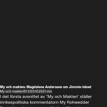
My och makten: Magdalena Andersson om Jimmie-hånet
My och makten
S1 E1
23.10.25
21 min
I det första avsnittet av ”My och Makten” ställer 
inrikespolitiska kommentatorn My Rohwedder 