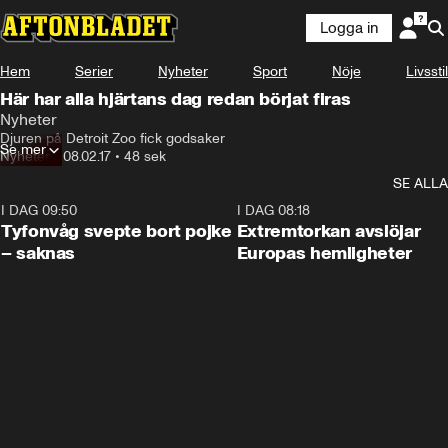
Logga in
Hem
Serier
Nyheter
Sport
Nöje
Livsstil
Här har alla hjärtans dag redan börjat firas
Nyheter
Djuren på Detroit Zoo fick godsaker
Se mer
Nyheter
•
08.02.17
•
48 sek
SE ALLA
I DAG 09:50
0:53
I DAG 08:18
Tyfonvåg svepte bort pojke
Extremtorkan avslöjar
– saknas
Europas hemligheter