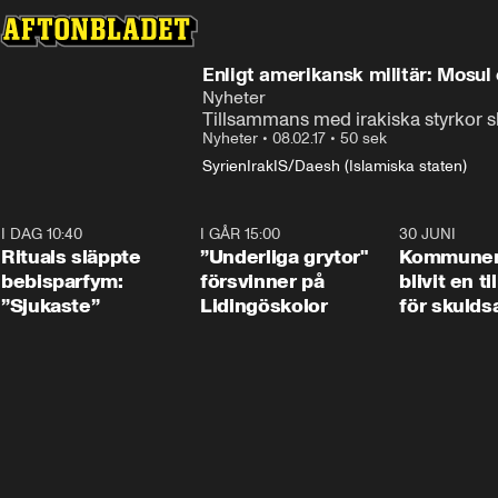
Enligt amerikansk militär: Mosu
Nyheter
Tillsammans med irakiska styrkor sk
Nyheter
•
08.02.17
•
50 sek
Syrien
Irak
IS/Daesh (Islamiska staten)
I DAG 10:40
1:01
I GÅR 15:00
1:07
30 JUNI
Rituals släppte
”Underliga grytor"
Kommune
bebisparfym:
försvinner på
blivit en ti
”Sjukaste”
Lidingöskolor
för skulds