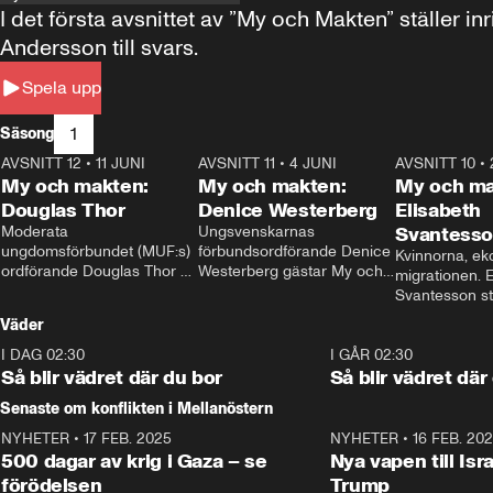
I det första avsnittet av ”My och Makten” ställe
Andersson till svars.
Spela upp
1
Säsong
AVSNITT 12
•
11 JUNI
26:27
AVSNITT 11
•
4 JUNI
23:40
AVSNITT 10
•
My och makten:
My och makten:
My och ma
Douglas Thor
Denice Westerberg
Elisabeth
Moderata 
Ungsvenskarnas 
Svantess
ungdomsförbundet (MUF:s) 
förbundsordförande Denice 
Kvinnorna, ek
ordförande Douglas Thor 
Westerberg gästar My och 
migrationen. E
gästar My och makten. I 
makten. I avsnittet 
Svantesson stäl
avsnittet diskuteras 
diskuteras migrationsfrågan 
när finansmini
Väder
tonårsutvisningarna och hur 
och hur SD ska locka 
Moderaterna ska locka 
kvinnliga väljare. 
I DAG 02:30
1:06
I GÅR 02:30
väljare till valet i höst. 
Så blir vädret där du bor
Så blir vädret där
Senaste om konflikten i Mellanöstern
NYHETER
•
17 FEB. 2025
0:45
NYHETER
•
16 FEB. 20
500 dagar av krig i Gaza – se
Nya vapen till Isr
förödelsen
Trump