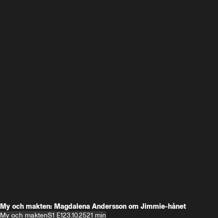
My och makten: Magdalena Andersson om Jimmie-hånet
My och makten
S1 E1
23.10.25
21 min