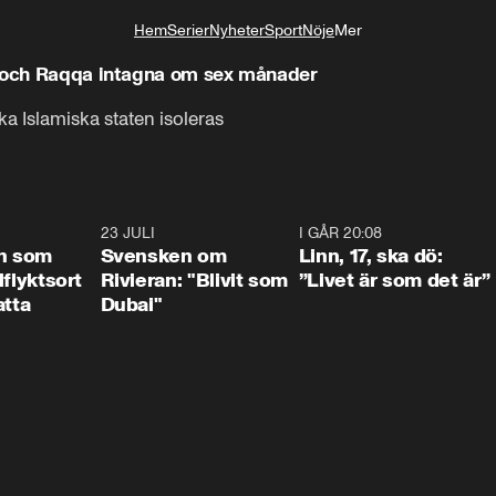
Hem
Serier
Nyheter
Sport
Nöje
Mer
Livsstil
l och Raqqa intagna om sex månader
a Islamiska staten isoleras
1:24
23 JULI
1:42
I GÅR 20:08
4:3
n som
Svensken om
Linn, 17, ska dö:
llflyktsort
Rivieran: "Blivit som
”Livet är som det är”
atta
Dubai"