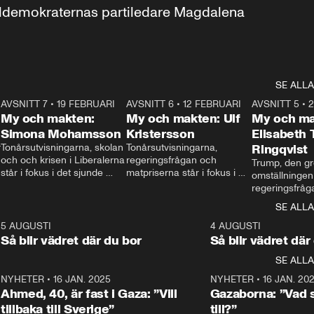
aldemokraternas partiledare Magdalena 
SE ALLA
7
AVSNITT 7
•
19 FEBRUARI
24:30
AVSNITT 6
•
12 FEBRUARI
27:30
AVSNITT 5
•
My och makten:
My och makten: Ulf
My och ma
Simona Mohamsson
Kristersson
Elisabeth
 
Tonårsutvisningarna, skolan 
Tonårsutvisningarna, 
Ringqvist
och och krisen i Liberalerna 
regeringsfrågan och 
Trump, den gr
står i fokus i det sjunde 
matpriserna står i fokus i 
omställningen
avsnittet av ”My och 
det sjätte avsnittet av ”My 
regeringsfråga
makten”. Se när 
och makten”. Se när 
centrum i det 
SE ALLA
Aftonbladets inrikespolitiska 
Aftonbladets inrikespolitiska 
avsnittet av ”
kommentator My 
kommentator My 
6
5 AUGUSTI
1:06
4 AUGUSTI
Makten”. Se nä
Rohwedder ställer 
Rohwedder ställer 
Så blir vädret där du bor
Så blir vädret där
Aftonbladets in
utbildnings- och 
statsminister Ulf Kristersson 
kommentator 
SE ALLA
integrationsminister Simona 
till svars.
Rohwedder stäl
Mohamsson till svars.
Centerpartiets
2
NYHETER
•
16 JAN. 2025
1:01
NYHETER
•
16 JAN. 20
Thand Ring till
Ahmed, 40, är fast i Gaza: ”Vill
Gazaborna: ”Vad s
tillbaka till Sverige”
till?”