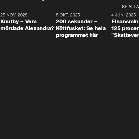
SE ALLA
3
25 NOV. 2025
31:05
8 OKT. 2025
4:29
4 JUNI 2025
Knutby – Vem
200 sekunder –
Finansmin
mördade Alexandra?
Köttfusket: Se hela
125 procent
programmet här
"Skattever
viktig uppg