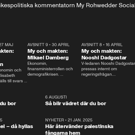
r inrikespolitiska kommentatorn My Rohwedder Soci
27 MAJ
3:51
AVSNITT 9
•
30 APRIL
24:00
AVSNITT 8
•
16 APRIL
25:1
kten:
My och makten:
My och makten:
Mikael Damberg
Nooshi Dadgostar
on
Ekonomin, 
V-ledaren Nooshi Dadgostar
finansministerrollen och 
pressas internt om 
onomin och 
demografikrisen. 
regeringsfrågan.

lisabeth 
Oppositionen ställs till svars 
I Aftonbladets 
ls till svars 
när Socialdemokraternas 
partiledarutfrågning ”My 
stern gästar 
Mikael Damberg gästar My 
och Makten” sätter hon ner 
My och Makten. 
och Makten. 
foten mot kritikerna:

1:06
6 AUGUSTI
1:0
– Vi ställer upp i val. Ska vi 
 du bor
Så blir vädret där du bor
vara med så sitter vi förstås 
25
1:22
NYHETER
•
21 JAN. 2025
0:5
ael – då hyllas
Här återvänder palestinska
fångarna hem