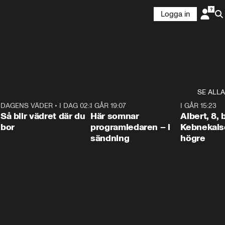
Logga in
SE ALLA
6
DAGENS VÄDER
•
I DAG 02:30
1:06
I GÅR 19:07
0:45
I GÅR 15:23
Så blir vädret där du
Här somnar
Albert, 8,
bor
programledaren – i
Kebnekaise
sändning
högre