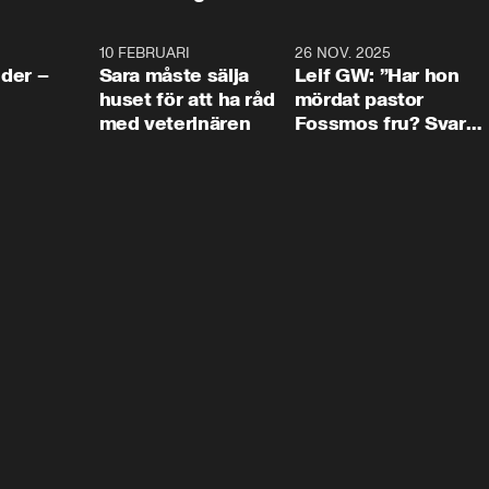
4:24
10 FEBRUARI
4:13
26 NOV. 2025
8:1
der –
Sara måste sälja
Leif GW: ”Har hon
huset för att ha råd
mördat pastor
med veterinären
Fossmos fru? Svar
nej.”