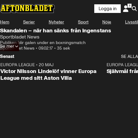
Logga in
Hem
Serier
Nyheter
Sport
Nöje
Livsstil
Skandalen – när han sänks från ingenstans
Sportbladet News
Publiken blir galen under en boxningsmatch
Se mer
Sportbladet News
•
09.02.17
•
35 sek
Senast
SE ALLA
EUROPA LEAGUE
•
20 MAJ
1:32
EUROPA LEAG
Victor Nilsson Lindelöf vinner Europa
Självmål frå
League med sitt Aston Villa