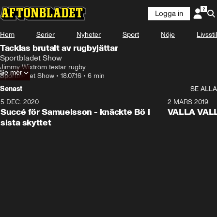
Logga in
Hem
Serier
Nyheter
Sport
Nöje
Livsstil
Tacklas brutalt av rugbyjättar
Sportbladet Show
Jimmy Wixtröm testar rugby
Se mer
Sportbladet Show
•
18.07.16
•
6 min
Senast
SE ALLA
5 DEC. 2020
1:01
2 MARS 2019
Succé för Samuelsson - knäckte Bö i
VALLA VALLA:
sista skyttet