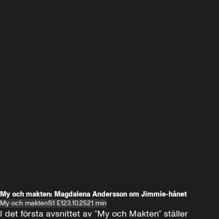
My och makten: Magdalena Andersson om Jimmie-hånet
My och makten
S1 E1
23.10.25
21 min
I det första avsnittet av ”My och Makten” ställer 