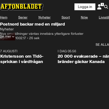
Logga in
Hem
Serier
Nyheter
Sport
Nöje
Livsstil
Postnord backar med en miljard
Nyheter
Nya omställningar väntas innebära ytterligare förluster
Se mer
Nyheter
•
10.02.17
•
26 sek
SE ALLA
7 AUGUSTI
0:42
I DAG 05:56
Kristersson om Tidö-
20 000 evakuerade – nä
sprickan i vårdfrågan
bränder gäckar Kanada