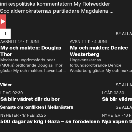
inrikespolitiska kommentatorn My Rohwedder 
Socialdemokraternas partiledare Magdalena 
Andersson till svars.
1
SE ALLA
AVSNITT 12
•
11 JUNI
26:27
AVSNITT 11
•
4 JUNI
2
My och makten: Douglas
My och makten: Denice
Thor
Westerberg
Moderata ungdomsförbundet 
Ungsvenskarnas 
(MUF:s) ordförande Douglas Thor 
förbundsordförande Denice 
gästar My och makten. I avsnittet 
Westerberg gästar My och makten.
diskuteras tonårsutvisningarna och 
avsnittet diskuteras migrationsfrå
hur Moderaterna ska locka väljare till 
och hur SD ska locka kvinnliga 
Väder
SE ALLA
valet i höst. 
väljare. 
I DAG 02:30
1:06
I GÅR 02:30
Så blir vädret där du bor
Så blir vädr
Senaste om konflikten i Mellanöstern
SE ALLA
NYHETER
•
17 FEB. 2025
0:45
NYHETER
•
16 F
500 dagar av krig i Gaza – se förödelsen
Nya vapen ti